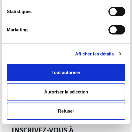
DERNIÈRES NOTES DE LECTURE
DE VOS LIBRAIRES
Statistiques
Œuvres complètes
10 décembre 2025
Marketing
L’orangeraie
27 novembre 2025
Afficher les détails
Antkind
16 octobre 2025
Tout autoriser
RECHERCHEZ PARMI NOS NOTES
Autoriser la sélection
DE LECTURE
Refuser
INSCRIVEZ-VOUS À