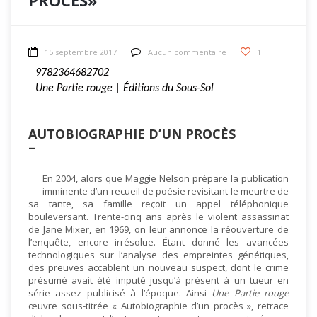
PROCÈS»
15 septembre 2017
Aucun commentaire
1
9782364682702
Une Partie rouge | 
Éditions du Sous-Sol
AUTOBIOGRAPHIE D’UN PROCÈS
–
En 2004, alors que Maggie Nelson prépare la publication
imminente d’un recueil de poésie revisitant le meurtre de
sa tante, sa famille reçoit un appel téléphonique
bouleversant. Trente-cinq ans après le violent assassinat
de Jane Mixer, en 1969, on leur annonce la réouverture de
l’enquête, encore irrésolue. Étant donné les avancées
technologiques sur l’analyse des empreintes génétiques,
des preuves accablent un nouveau suspect, dont le crime
présumé avait été imputé jusqu’à présent à un tueur en
série assez publicisé à l’époque. Ainsi
Une Partie rouge
œuvre sous-titrée « Autobiographie d’un procès », retrace