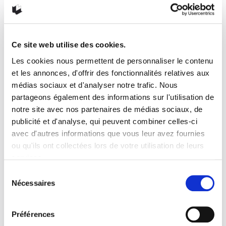
puissance d’
Une Partie rouge
: sous l’effet de la sensibilité
d’une autre, nos propres fantômes renaissent.
Anne-Marie Bilodeau
Ce site web utilise des cookies.
Categories:
Les cookies nous permettent de personnaliser le contenu
Les chroniques d'Anne-Marie
,
Romans
,
Suggestions de
et les annonces, d'offrir des fonctionnalités relatives aux
lecture
médias sociaux et d'analyser notre trafic. Nous
partageons également des informations sur l'utilisation de
anne-marie bilodeau
chronique
librairie la liberté
notre site avec nos partenaires de médias sociaux, de
Libre de lire
Maggie Nelson
roman
Sous-Sol
publicité et d'analyse, qui peuvent combiner celles-ci
Une partie Rouge
avec d'autres informations que vous leur avez fournies
ou qu'ils ont collectées lors de votre utilisation de leurs
services.
Share via:
Sélection
Nécessaires
du
consentement
Préférences