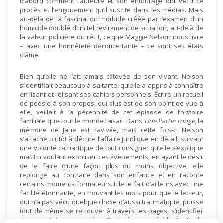
d’abord comment l’auteure et son entourage ont vécu ce
procès et l’engouement qu’il suscite dans les médias. Mais
au-delà de la fascination morbide créée par l’examen d’un
homicide doublé d’un tel revirement de situation, au-delà de
la valeur policière du récit, ce que Maggie Nelson nous livre
– avec une honnêteté déconcertante – ce sont ses états
d’âme.
Bien qu’elle ne l’ait jamais côtoyée de son vivant, Nelson
s’identifiait beaucoup à sa tante, qu’elle a appris à connaître
en lisant et relisant ses cahiers personnels. Écrire un recueil
de poésie à son propos, qui plus est de son point de vue à
elle, veillait à la pérennité de cet épisode de l’histoire
familiale que tout le monde taisait. Dans
Une Partie rouge
, la
mémoire de Jane est ravivée, mais cette fois-ci Nelson
s’attache plutôt à décrire l’affaire juridique en détail, suivant
une volonté cathartique de tout consigner qu’elle s’explique
mal. En voulant exorciser ces évènements, en ayant le désir
de le faire d’une façon plus ou moins objective, elle
replonge au contraire dans son enfance et en raconte
certains moments formateurs. Elle le fait d’ailleurs avec une
facilité étonnante, en trouvant les mots pour que le lecteur,
qui n’a pas vécu quelque chose d’aussi traumatique, puisse
tout de même se retrouver à travers les pages, s’identifier
dans certains souvenirs. C’est là que réside toute la