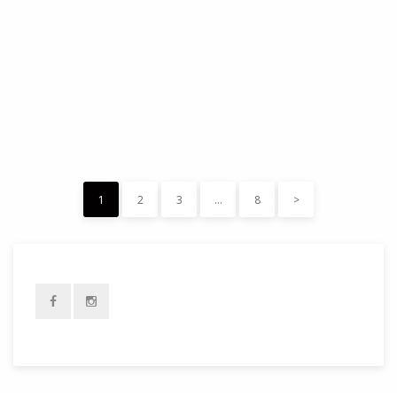
DÉDÉ, par Christian Quesnel :
une chronique de Serge Durand
Cette Bd Documentaire vibre, vrille, avive par une aquarelle
forte les émotions qui accompagnent les…
READ MORE
15 décembre 2023
0
Like
1
2
3
…
8
>