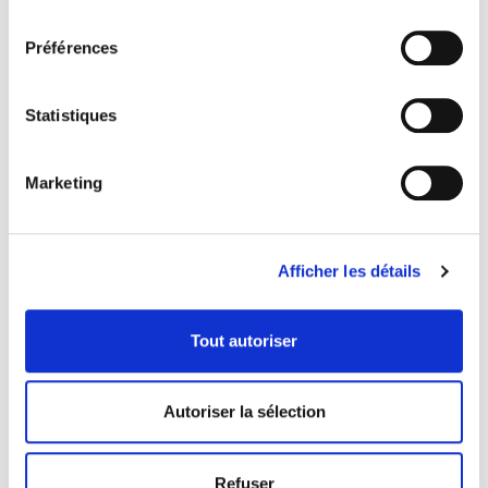
consentement
de Nathalie Plaat (Presses de l’Université de Montréal, 2024)
Une chronique de Julie Collin Dans…
READ MORE
Préférences
28 octobre 2024
0
4
Statistiques
Marketing
Afficher les détails
Tout autoriser
Autoriser la sélection
Les femmes musiciennes sont
dangereuses
Refuser