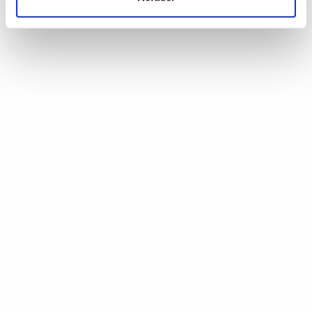
d’Annie Coste (Éditions Flammarion, 2023) Une chronique de
Serge Durand Un livre soigné. Un livre…
READ MORE
19 août 2024
0
Like
Aux aiguilles, citoyennes!