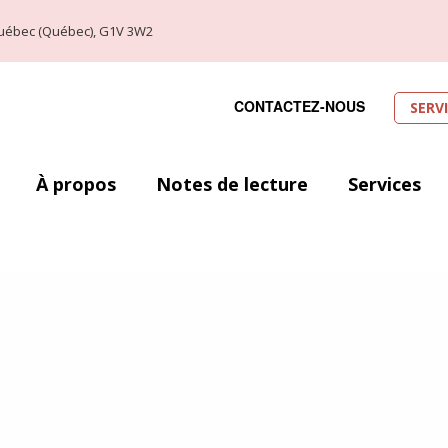
, Québec (Québec), G1V 3W2
CONTACTEZ-NOUS
SERV
À propos
Notes de lecture
Services
ec (29 août au 1er septembre 2019). Voici donc l’occasion idéale de laisse
 en fassiez partis ou que vous soyez alliés à la cause. Toutefois, le nombr
ser. Ainsi, j’ai décidé de me concentrer sur un petit top dix de mes favori