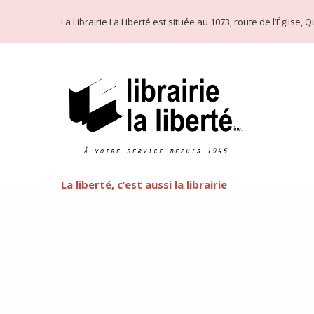
La Librairie La Liberté est située au 1073, route de l’Église
La liberté, c’est aussi la librairie
Littérature LGBT
FEATURED
Cette semaine commence la fête de l’arc-en-ciel de Québ
préjuger de côté et d’oser la littérature LGBT, que vous
d’ouvrages est plus faramineux que vous n’oseriez le pen