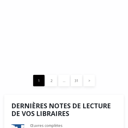
DÉDÉ, par Christian Quesnel :
une chronique de Serge Durand
Cette Bd Documentaire vibre, vrille, avive par une aquarelle
forte les émotions qui accompagnent les…
READ MORE
15 décembre 2023
0
Like
1
2
…
31
>
DERNIÈRES NOTES DE LECTURE
DE VOS LIBRAIRES
Œuvres complètes