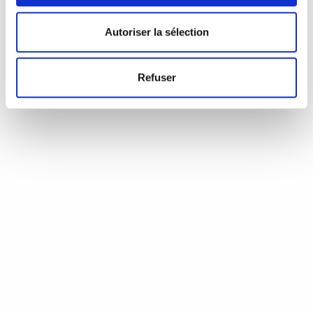
d’Annie Coste (Éditions Flammarion, 2023) Une chronique de
Serge Durand Un livre soigné. Un livre…
READ MORE
Autoriser la sélection
19 août 2024
0
Like
Refuser
Aux aiguilles, citoyennes!