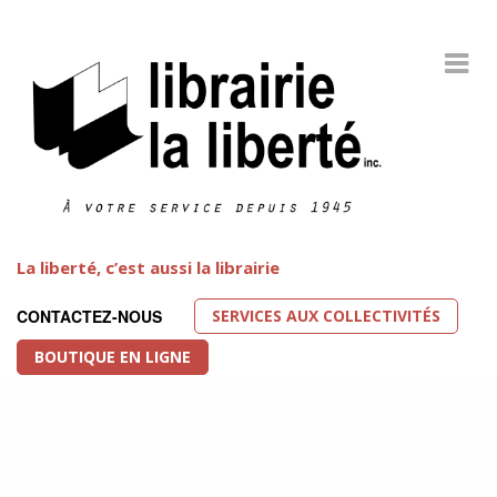
La liberté, c’est aussi la librairie
SERVICES AUX COLLECTIVITÉS
CONTACTEZ-NOUS
BOUTIQUE EN LIGNE
Littérature LGBT
FEATURED