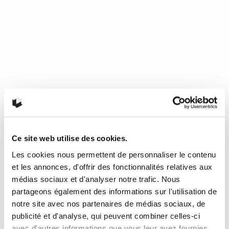
Ce site web utilise des cookies.
Les cookies nous permettent de personnaliser le contenu
Mourir de froid, c’est beau, c’est
et les annonces, d'offrir des fonctionnalités relatives aux
long, c’est délicieux
médias sociaux et d'analyser notre trafic. Nous
partageons également des informations sur l'utilisation de
notre site avec nos partenaires de médias sociaux, de
de Nathalie Plaat (Presses de l’Université de Montréal, 2024)
publicité et d'analyse, qui peuvent combiner celles-ci
Une chronique de Julie Collin Dans…
READ MORE
avec d'autres informations que vous leur avez fournies