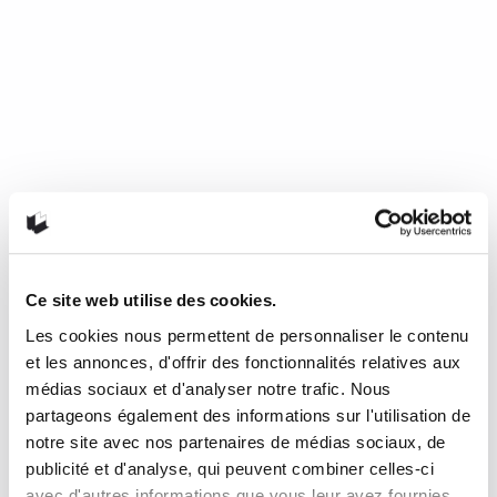
Ce site web utilise des cookies.
Les cookies nous permettent de personnaliser le contenu
Mourir de froid, c’est beau, c’est
et les annonces, d'offrir des fonctionnalités relatives aux
long, c’est délicieux
médias sociaux et d'analyser notre trafic. Nous
partageons également des informations sur l'utilisation de
notre site avec nos partenaires de médias sociaux, de
de Nathalie Plaat (Presses de l’Université de Montréal, 2024)
publicité et d'analyse, qui peuvent combiner celles-ci
Une chronique de Julie Collin Dans…
READ MORE
avec d'autres informations que vous leur avez fournies