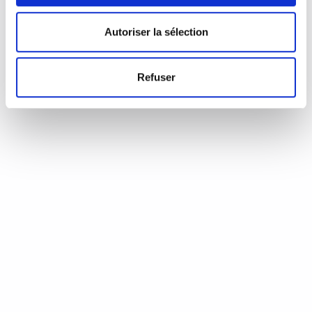
d’Annie Coste (Éditions Flammarion, 2023) Une chronique de
Serge Durand Un livre soigné. Un livre…
READ MORE
Autoriser la sélection
19 août 2024
0
Like
Refuser
Aux aiguilles, citoyennes!