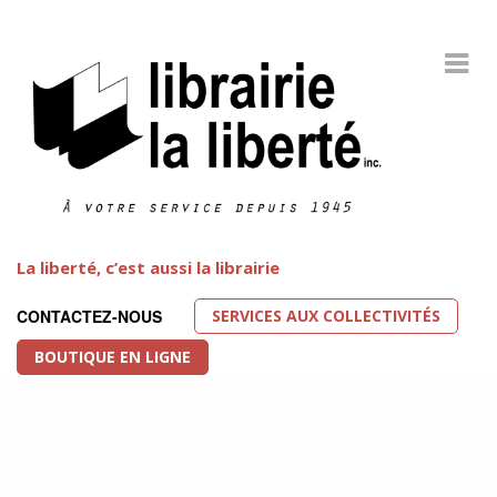
La liberté, c’est aussi la librairie
SERVICES AUX COLLECTIVITÉS
CONTACTEZ-NOUS
BOUTIQUE EN LIGNE
Littérature LGBT
FEATURED