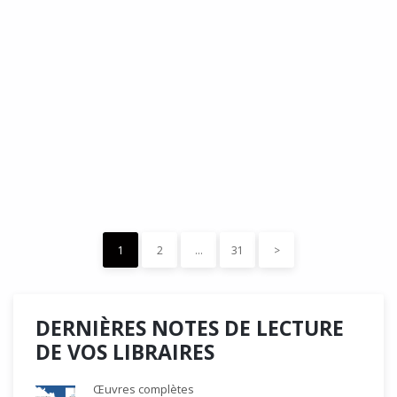
DÉDÉ, par Christian Quesnel :
une chronique de Serge Durand
Cette Bd Documentaire vibre, vrille, avive par une aquarelle
forte les émotions qui accompagnent les…
READ MORE
15 décembre 2023
0
Like
1
2
…
31
>
DERNIÈRES NOTES DE LECTURE
DE VOS LIBRAIRES
Œuvres complètes