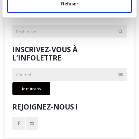
Refuser
RECHERCHEZ PARMI NOS NOTES
DE LECTURE
INSCRIVEZ-VOUS À
L’INFOLETTRE
Je m'inscris
REJOIGNEZ-NOUS !