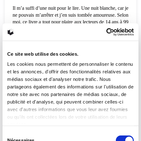
Il m’a suffi d’une nuit pour le lire. Une nuit blanche, car je
ne pouvais m’arrêter et j’en suis tombée amoureuse. Selon
moi, ce livre a tout pour plaire aux lecteurs de 14 ans à 99
ans, à condition d’avoir l’esprit ouvert, bien sûr. Je vous
souhaite donc d’aimer Fé qui aime Fé autant que moi…
Bonne lecture et découverte!
Ce site web utilise des cookies.
Les cookies nous permettent de personnaliser le contenu
Anabel Cyr Bérubé
et les annonces, d'offrir des fonctionnalités relatives aux
Categories:
médias sociaux et d'analyser notre trafic. Nous
Jeunesse
,
Les chroniques d'Anabel
,
Romans
,
Suggestions
partageons également des informations sur l'utilisation de
de lecture
notre site avec nos partenaires de médias sociaux, de
publicité et d'analyse, qui peuvent combiner celles-ci
2016
amélie dumoulin
anabel cyr bérubé
avec d'autres informations que vous leur avez fournies
chronique
dumoulin
fé m fé
homosexualité
ou qu'ils ont collectées lors de votre utilisation de leurs
services.
homosexuelle
lauréat
livre
prix des libraires
Sélection
québec amérique
roman
Nécessaires