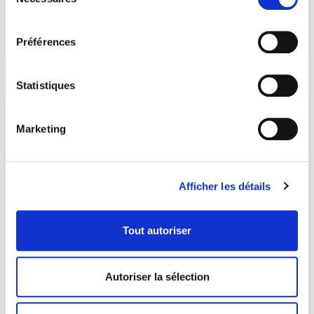
du
consentement
Share via:
Préférences
Statistiques
DERNIÈRES NOTES DE LECTURE
Marketing
DE VOS LIBRAIRES
Œuvres complètes
10 décembre 2025
Afficher les détails
L’orangeraie
Tout autoriser
27 novembre 2025
Antkind
Autoriser la sélection
16 octobre 2025