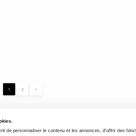
sinée «Aphorism»
à découvrir, Karuna Kujo!
1
2
>
DONNÉES
HEURES D'OUVERTURE
okies.
te de l'Église, Québec, QC
Lundi au mercredi:
9h00 à 
t de personnaliser le contenu et les annonces, d'offrir des fonct