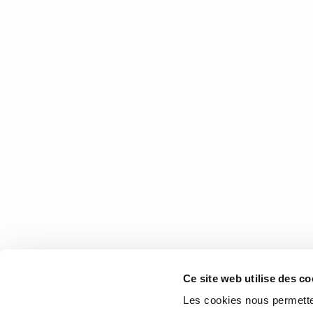
26 février 2016
0
3
Karuna Kujo et sa bande des
Découvrez l’histoire palpitante d’Aphorism d’un auteur 
4 août 2015
1
Like
COOR
Ce site web utilise des co
1073 rou
Les cookies nous permetten