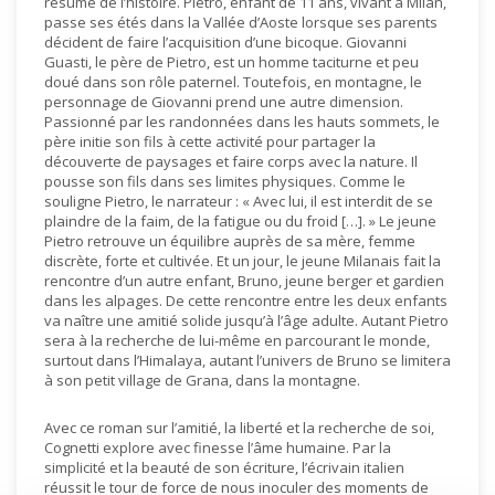
résumé de l’histoire. Pietro, enfant de 11 ans, vivant à Milan,
passe ses étés dans la Vallée d’Aoste lorsque ses parents
décident de faire l’acquisition d’une bicoque. Giovanni
Guasti, le père de Pietro, est un homme taciturne et peu
doué dans son rôle paternel. Toutefois, en montagne, le
personnage de Giovanni prend une autre dimension.
Passionné par les randonnées dans les hauts sommets, le
père initie son fils à cette activité pour partager la
découverte de paysages et faire corps avec la nature. Il
pousse son fils dans ses limites physiques. Comme le
souligne Pietro, le narrateur : « Avec lui, il est interdit de se
plaindre de la faim, de la fatigue ou du froid […]. » Le jeune
Pietro retrouve un équilibre auprès de sa mère, femme
discrète, forte et cultivée. Et un jour, le jeune Milanais fait la
rencontre d’un autre enfant, Bruno, jeune berger et gardien
dans les alpages. De cette rencontre entre les deux enfants
va naître une amitié solide jusqu’à l’âge adulte. Autant Pietro
sera à la recherche de lui-même en parcourant le monde,
surtout dans l’Himalaya, autant l’univers de Bruno se limitera
à son petit village de Grana, dans la montagne.
Avec ce roman sur l’amitié, la liberté et la recherche de soi,
Cognetti explore avec finesse l’âme humaine. Par la
simplicité et la beauté de son écriture, l’écrivain italien
réussit le tour de force de nous inoculer des moments de