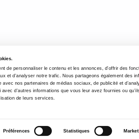
DONNÉES
HEURES D'OUVERTURE
okies.
te de l'Église, Québec, QC
Lundi au mercredi:
9h00 à 
t de personnaliser le contenu et les annonces, d'offrir des fonct
2
Jeudi et vendredi:
9h00 à 21
ux et d'analyser notre trafic. Nous partageons également des in
Samedi:
9h00 à 17h00
site avec nos partenaires de médias sociaux, de publicité et d'anal
r l’itinéraire
Dimanche :
10h00 à 17h00
 avec d'autres informations que vous leur avez fournies ou qu'il
-3640
Fermé les jours fériés
lisation de leurs services.
rairielaliberte.com
Préférences
Statistiques
Market