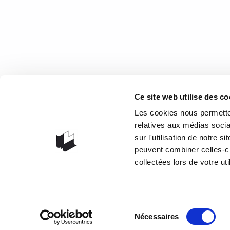
19 février 2015
0
1
COOR
Ce site web utilise des co
1073 rou
Les cookies nous permetten
G1V 3W
relatives aux médias socia
sur l'utilisation de notre 
Obteni
peuvent combiner celles-ci
418 658
collectées lors de votre uti
info@lib
Sélection
Nécessaires
du