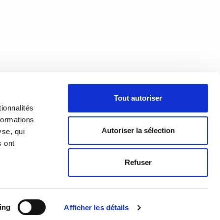
À PROPOS
Tout autoriser
PRÉSENTATION
18h00
ionnalités
h00
formations
HISTORIQUE
Autoriser la sélection
yse, qui
s ont
ÉQUIPE
Refuser
© 2026 All rights reserved.
ing
Afficher les détails