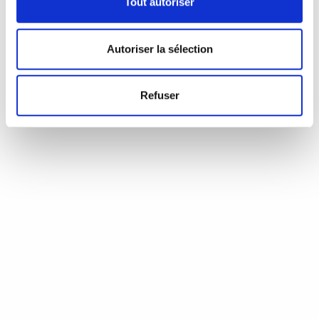
Tout autoriser
cette image la première défaite référendaire de mai 1980 :
ce soir pour certains fatidique où les Québécois ont choisi
leur sort, les reliant à une constitution dans laquelle leurs
droits sont bafoués. Une soirée qui a marqué la vie de notre
Autoriser la sélection
poète national.
3 mai 2019
0
Like
Refuser
Poésie nature
Le Mois de la Poésie bat son plein et l’occasion est trop belle
pour ne pas vous parler de deux recueils particulièrement
fameux. Le premier, Expo habitat de Marie-Hélène Voyer, se
retrouve d’ailleurs parmi les finalistes du Prix des Libraires
2019 dans la catégorie poésie. Publié par la maison des
grands espaces (La Peuplade), il fait du territoire le socle de
nos existences. Pour sa part, L’Oie de Cravan offre, avec
Chansons transparentes de Jonas Fortier, un petit ovni
littéraire qui, il y a fort à parier, vieillira en beauté.