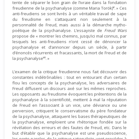
tente de séparer le bon grain de l’ivraie dans la fondation
v
freudienne de la psychanalyse (comme Maria Torök)
. » Ces
anti-freudiens se sont livrés à un véritable travail de sape
du freudisme en s’attaquant non seulement à la
personnalité de Freud, mais aussi à la démarche mytho-
poétique de la psychanalyse. L’essayiste de
Freud Wars
propose de « montrer les chemins, jusqu’ici mal connus, par
lesquels les anti-freudiens n’ont cessé de dénoncer la
psychanalyse et d’annoncer depuis un siècle, à partir
d’énoncés récurrents et fracassants, la mort de Freud et de
vi
la psychanalyse
. »
L’examen de la critique freudienne nous fait découvrir des
constantes indétrônables : tout en entourant d’un certain
flou les concepts de la psychanalyse, les adversaires de
Freud diffusent un discours axé sur les mêmes reproches.
Les opposants au freudisme évoquent les prétentions de la
psychanalyse à la scientificité, mettent à mal la réputation
de Freud en l’associant à un vice, une déviance ou une
perversion, critiquent le conservatisme du père fondateur
de la psychanalyse, attaquent les bases thérapeutiques de
la psychanalyse, emploient une rhétorique fondée sur la
révélation des erreurs et des fautes de Freud, etc. Dans le
but d’établir que la psychanalyse est une pseudoscience,
les porte-paroles de la critique rationaliste vont procéder à