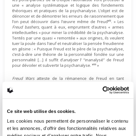
une « analyse systématique et logique des fondements
théoriques et pratiques de la psychanalyse. L’objet est de
dénoncer et de démontrer les erreurs de raisonnement que
vii
l’on peut découvrir dans l’œuvre même de Freud
. » Les
Freud bashers,
quant à eux, empruntent d’autres « armes
intellectuelles » pour miner la crédibilité de la psychanalyse.
Tentés par une quasi « remontée » aux origines, ils veulent
tuer la poule dans l’œuf et neutraliser la pensée freudienne
en gésine : « Puisque Freud est le père de la psychanalyse,
c’est-à-dire une théorie de la personnalité fondée sur une
personnalité […] il suffit d’
analyser
l’ “inanalysé” de Freud
viii
pour dévoiler et subvertir la psychanalyse
.
»
Freud Wars
atteste de la rémanence de Freud en tant
qu’icône culturelle et illustre la volonté instinctive, chez
certains intellectuels, de s’y attaquer. De plus, en se
penchant sur une certaine forme d’opposition à Freud,
Samuel Lézé détaille les manières dont on a remis en
question la psychanalyse et pose une question épineuse :
comment critiquer Freud? Dans une perspective globale,
Ce site web utilise des cookies.
Samuel Lézé utilise la critique freudienne comme « un
Les cookies nous permettent de personnaliser le contenu
analyseur pour observer comment se forme une
bonne
conscience
: en heurtant des valeurs socialement reçues et
et les annonces, d'offrir des fonctionnalités relatives aux
partagées, par la dénonciation, le scandale fait éclater une
médias sociaux et d'analyser notre trafic. Nous