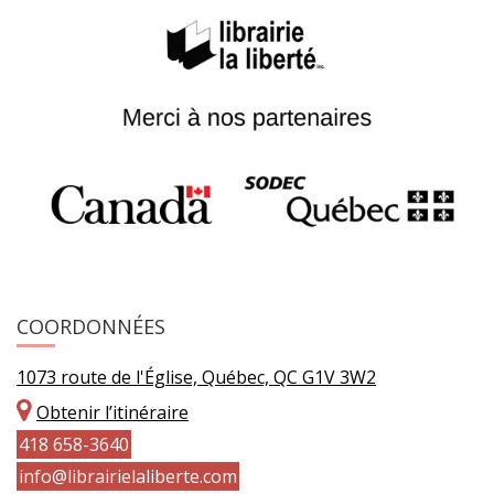
COORDONNÉES
1073 route de l'Église, Québec, QC G1V 3W2
Obtenir l’itinéraire
418 658-3640
info@librairielaliberte.com