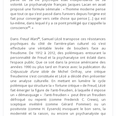
volonté. Le psychanalyste français Jacques Lacan en avait
proposé une formule séminale : « l’homme moderne pense
que tout ce qui s’est passé dans l’univers depuis l’origine est
fait pour converger vers cette chose qui pense […] qui est
lui-même, dans lequel il y a ce point privilégié qui s’appelle la
iii
conscience
. »
iv
Dans
Freud Wars
, Samuel Lézé transpose ces résistances
psychiques du côté de l’arrière-plan culturel où s’est
effectuée une véritable levée de boucliers face au
freudisme. De 1912 à 2012, des polémiques entourant la
personnalité de Freud et la psychanalyse ont éclaté dans
l’espace public. Que ce soit dans la presse américaine des
années 1990 ou plus tard en France avec la publication du
Crépuscule d’une idole
de Michel Onfray, une critique
freudienne s’est constituée et Lézé a décidé d’en présenter
une analyse culturelle. En mettant en lumière le cycle
polémique qui structure la « fortune critique » de Freud, Lézé
fait émerger la figure de l’anti-freudien, à laquelle il impose
un « démasquage » : l’anti-freudien « peut être un freudien
défroqué ou repenti (comme Frederick C. Crews), un
sceptique invétéré (comme Gérard Pommier) ou un
positiviste (comme H. Eysenck) invoquant le bon sens, la
modernité et la raison, ou encore un psychanalyste qui