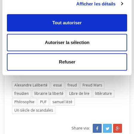
Afficher les détails
vi
Ibid
., p. 38.
Tout autoriser
vii
Ibid
., p. 105.
viii
Ibid
., p. 110.
Autoriser la sélection
ix
Ibid
., p. 6.
Categories:
Refuser
Essais
,
Les chroniques d'Alexandre
,
Suggestions de lecture
Alexandre Laliberté
essai
freud
Freud Wars
freudien
librairie la liberté
Libre de lire
littérature
Philosophie
PUF
samuel lézé
Un siècle de scandales
Share via: