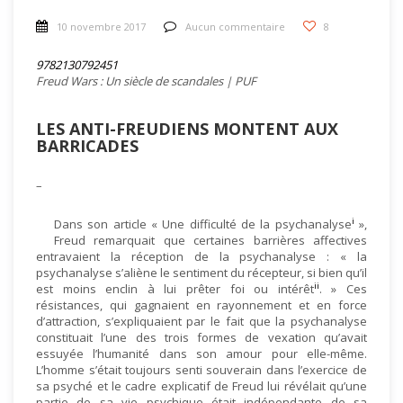
10 novembre 2017
Aucun commentaire
8
9782130792451
Freud Wars : Un siècle de scandales | PUF
LES ANTI-FREUDIENS MONTENT AUX
BARRICADES
–
i
Dans son article « Une difficulté de la psychanalyse
»,
Freud remarquait que certaines barrières affectives
entravaient la réception de la psychanalyse : « la
psychanalyse s’aliène le sentiment du récepteur, si bien qu’il
ii
est moins enclin à lui prêter foi ou intérêt
. » Ces
résistances, qui gagnaient en rayonnement et en force
d’attraction, s’expliquaient par le fait que la psychanalyse
constituait l’une des trois formes de vexation qu’avait
essuyée l’humanité dans son amour pour elle-même.
L’homme s’était toujours senti souverain dans l’exercice de
sa psyché et le cadre explicatif de Freud lui révélait qu’une
partie de sa vie psychique était indépendante de sa