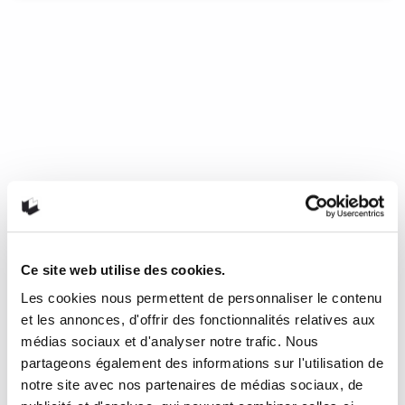
Freud wars : tuer le Père
Dans Freud warsiv, Samuel Lézé transpose ces résistances
psychiques du côté de l’arrière-plan culturel où s’est
effectuée une véritable levée de boucliers face au
freudisme. De 1912 à 2012, des polémiques entourant la
personnalité de Freud et la psychanalyse ont éclaté dans
l’espace public. Que ce soit dans la presse américaine dans
les années 1990 ou plus tard en France avec la publication
du Crépuscule d’une idole de Michel Onfray, une critique
freudienne s’est constituée et Lézé a décidé d’en présenter
une analyse culturelle. En mettant en lumière le cycle
polémique qui structure la « fortune critique » de Freud, Lézé
fait émerger la figure de l’anti-freudien, à laquelle il impose
Ce site web utilise des cookies.
un « démasquage » : l’anti-freudien « peut être un freudien
Les cookies nous permettent de personnaliser le contenu
défroqué ou repenti (comme Frederick C. Crews), un
sceptique invétéré (comme Gérard Pommier) ou un
et les annonces, d'offrir des fonctionnalités relatives aux
positiviste (comme H. Eysenck) invoquant le bon sens, la
médias sociaux et d'analyser notre trafic. Nous
modernité et la raison, ou encore un psychanalyste qui
partageons également des informations sur l'utilisation de
tente de séparer le bon grain de l’ivraie dans la fondation
freudienne de la psychanalyse (comme Maria Torök)v. »
notre site avec nos partenaires de médias sociaux, de