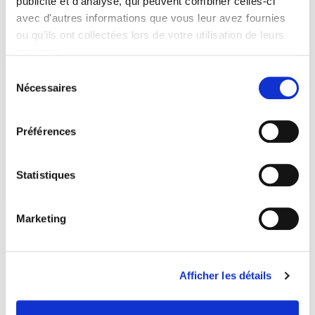
publicité et d'analyse, qui peuvent combiner celles-ci
10 novembre 2017
0
8
avec d'autres informations que vous leur avez fournies
ou qu'ils ont collectées lors de votre utilisation de leurs
services.
Sélection
Nécessaires
du
consentement
Préférences
Statistiques
Marketing
Afficher les détails