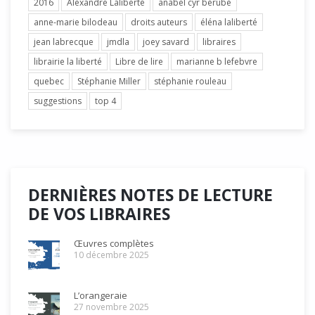
2016
Alexandre Laliberté
anabel cyr bérubé
anne-marie bilodeau
droits auteurs
éléna laliberté
jean labrecque
jmdla
joey savard
libraires
librairie la liberté
Libre de lire
marianne b lefebvre
quebec
Stéphanie Miller
stéphanie rouleau
suggestions
top 4
DERNIÈRES NOTES DE LECTURE
DE VOS LIBRAIRES
Œuvres complètes
10 décembre 2025
L’orangeraie
27 novembre 2025