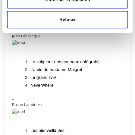
Les vieux fourneaux tome 3 : Celui qui part
Tétralogie
La douce empoisonneuse
Refuser
–
Jean Labrecque :
Le seigneur des anneaux (intégrale)
L’amie de madame Maigret
Le grand livre
Neverwhere
–
Bruno Lapointe :
Les bienveillantes