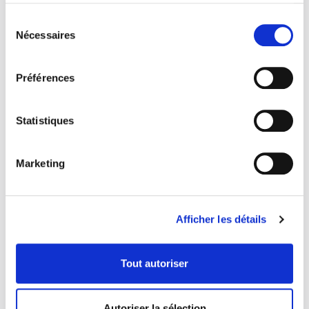
Le diable, tout le temps
Sélection
La petite fille qui aimait trop les allumettes
Nécessaires
du
consentement
–
Stéphanie Miller :
Préférences
Statistiques
Le parfum
L’étranger
Marketing
Jane Eyre
L’écume des jours
Afficher les détails
–
Dominic Deschênes :
Tout autoriser
Tyranaël tome 1 : Les rêves de la mer
Autoriser la sélection