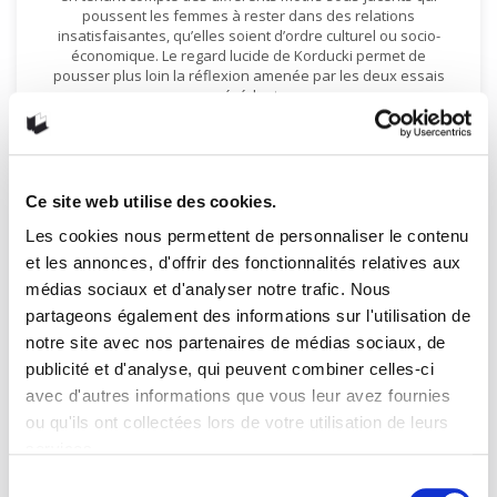
poussent les femmes à rester dans des relations
insatisfaisantes, qu’elles soient d’ordre culturel ou socio-
économique. Le regard lucide de Korducki permet de
pousser plus loin la réflexion amenée par les deux essais
précédents.
9782896481125
Ce site web utilise des cookies.
Éditions de
Les cookies nous permettent de personnaliser le contenu
l’Hexagone
17,95$
et les annonces, d'offrir des fonctionnalités relatives aux
médias sociaux et d'analyser notre trafic. Nous
partageons également des informations sur l'utilisation de
COMMANDER
notre site avec nos partenaires de médias sociaux, de
publicité et d'analyse, qui peuvent combiner celles-ci
Le tendon et l’os
de Anne-Marie Desmeules
avec d'autres informations que vous leur avez fournies
ou qu'ils ont collectées lors de votre utilisation de leurs
Gagnant 2019 du Prix littéraire du Gouverneur général dans
services.
la catégorie poésie, ce recueil de la poétesse lévisienne
Anne-Marie Desmeules frappe fort et démonte le mythe de
Sélection