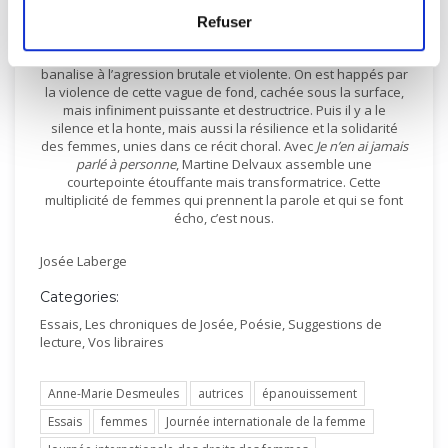
découpé et rassemblé des fragments de ces témoignages
pour n’en faire qu’un seul, d’une force inouïe. Ça commence
Refuser
par le doute et l’hésitation de dire, puis le récit des
agressions, des petits assauts quasi quotidiens qu’on
banalise à l’agression brutale et violente. On est happés par
la violence de cette vague de fond, cachée sous la surface,
mais infiniment puissante et destructrice. Puis il y a le
silence et la honte, mais aussi la résilience et la solidarité
des femmes, unies dans ce récit choral. Avec
Je n’en ai jamais
parlé à personne
, Martine Delvaux assemble une
courtepointe étouffante mais transformatrice. Cette
multiplicité de femmes qui prennent la parole et qui se font
écho, c’est nous.
Josée Laberge
Categories:
Essais
,
Les chroniques de Josée
,
Poésie
,
Suggestions de
lecture
,
Vos libraires
Anne-Marie Desmeules
autrices
épanouissement
Essais
femmes
Journée internationale de la femme