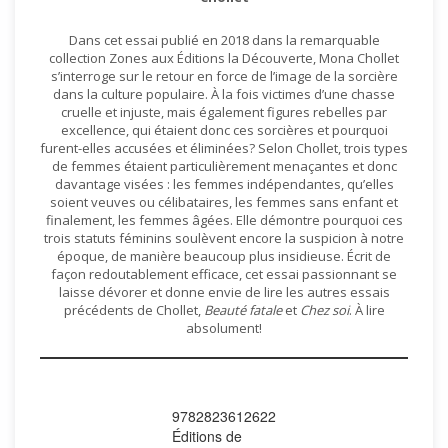
Dans cet essai publié en 2018 dans la remarquable
collection Zones aux Éditions la Découverte, Mona Chollet
s’interroge sur le retour en force de l’image de la sorcière
dans la culture populaire. À la fois victimes d’une chasse
cruelle et injuste, mais également figures rebelles par
excellence, qui étaient donc ces sorcières et pourquoi
furent-elles accusées et éliminées? Selon Chollet, trois types
de femmes étaient particulièrement menaçantes et donc
davantage visées : les femmes indépendantes, qu’elles
soient veuves ou célibataires, les femmes sans enfant et
finalement, les femmes âgées. Elle démontre pourquoi ces
trois statuts féminins soulèvent encore la suspicion à notre
époque, de manière beaucoup plus insidieuse. Écrit de
façon redoutablement efficace, cet essai passionnant se
laisse dévorer et donne envie de lire les autres essais
précédents de Chollet,
Beauté fatale
et
Chez soi
. À lire
absolument!
9782823612622
Éditions de