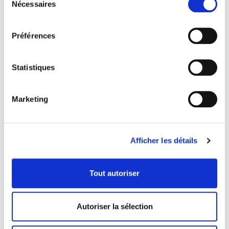
l’épanouissement féminin absolu dans la maternité. Selon
Nécessaires
du
les images reçues, ce devrait être le plus grand des
consentement
bonheurs pour une femme, mais pourtant, la maternité est
aussi source de frustration et de colère. Une colère tue,
Préférences
réprimée, mais réelle. N’oubliant pas que mars est aussi le
mois de la poésie, je ne peux recommander trop fortement
ce troublant recueil coup de poing.
Statistiques
Marketing
9782898220098
Héliotrope
19,95
Afficher les détails
COMMANDER
Tout autoriser
Je n’en ai jamais parlé à personne
de Martine Delvaux
Ayant recueilli de nombreux témoignages de femmes dans
Autoriser la sélection
le cadre du mouvement #metoo, l’autrice et essayiste
Martine Delvaux a décidé d’en faire œuvre utile. Elle a