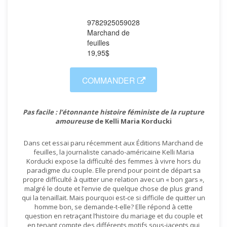
9782925059028
Marchand de
feuilles
19,95$
COMMANDER
Pas facile : l’étonnante histoire féministe de la rupture
amoureuse
de Kelli Maria Korducki
Dans cet essai paru récemment aux Éditions Marchand de
feuilles, la journaliste canado-américaine Kelli Maria
Korducki expose la difficulté des femmes à vivre hors du
paradigme du couple. Elle prend pour point de départ sa
propre difficulté à quitter une relation avec un « bon gars »,
malgré le doute et l’envie de quelque chose de plus grand
qui la tenaillait. Mais pourquoi est-ce si difficile de quitter un
homme bon, se demande-t-elle? Elle répond à cette
question en retraçant l’histoire du mariage et du couple et
en tenant compte des différents motifs sous-jacents qui