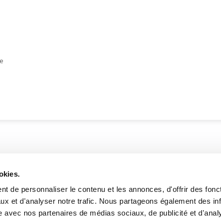
re
DONNÉES
HEURES D'OUVERTURE
okies.
te de l'Église, Québec, QC
Lundi au mercredi:
9h00 à 
t de personnaliser le contenu et les annonces, d'offrir des fonct
2
Jeudi et vendredi:
9h00 à 21
ux et d'analyser notre trafic. Nous partageons également des in
Samedi:
9h00 à 17h00
site avec nos partenaires de médias sociaux, de publicité et d'anal
r l’itinéraire