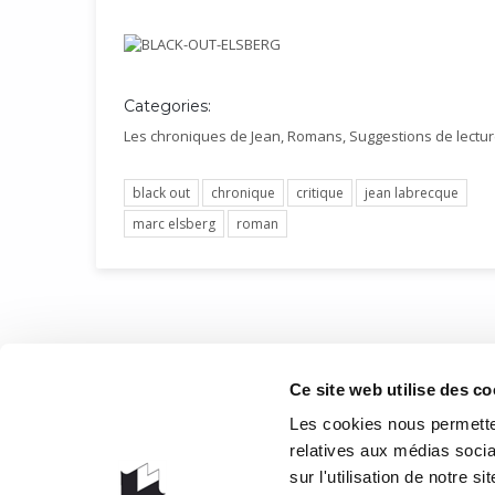
Categories:
Les chroniques de Jean
,
Romans
,
Suggestions de lectu
black out
chronique
critique
jean labrecque
marc elsberg
roman
COOR
Ce site web utilise des co
1073 rou
Les cookies nous permetten
G1V 3W
relatives aux médias socia
sur l'utilisation de notre 
Obteni