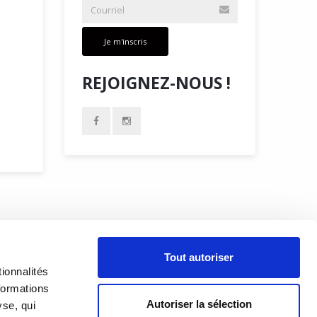
Je m'inscris
REJOIGNEZ-NOUS !
À PROPOS
Tout autoriser
PRÉSENTATION
18h00
ionnalités
h00
formations
HISTORIQUE
Autoriser la sélection
yse, qui