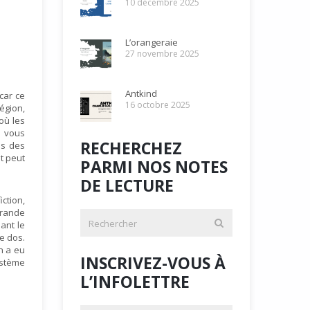
10 décembre 2025
L’orangeraie
27 novembre 2025
Antkind
car ce
16 octobre 2025
région,
où les
, vous
RECHERCHEZ
es des
ut peut
PARMI NOS NOTES
DE LECTURE
ction,
grande
ant le
le dos.
n a eu
INSCRIVEZ-VOUS À
ystème
L’INFOLETTRE