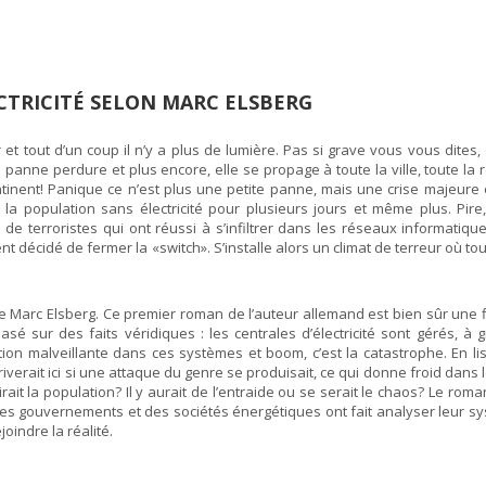
CTRICITÉ SELON MARC ELSBERG
 et tout d’un coup il n’y a plus de lumière. Pas si grave vous vous dites, 
te panne perdure et plus encore, elle se propage à toute la ville, toute la 
ntinent! Panique ce n’est plus une petite panne, mais une crise majeure 
 la population sans électricité pour plusieurs jours et même plus. Pire
e terroristes qui ont réussi à s’infiltrer dans les réseaux informatiqu
nt décidé de fermer la «switch». S’installe alors un climat de terreur où to
de Marc Elsberg. Ce premier roman de l’auteur allemand est bien sûr une fi
basé sur des faits véridiques : les centrales d’électricité sont gérés, à 
tion malveillante dans ces systèmes et boom, c’est la catastrophe. En lis
rriverait ici si une attaque du genre se produisait, ce qui donne froid dans 
 la population? Il y aurait de l’entraide ou se serait le chaos? Le roma
des gouvernements et des sociétés énergétiques ont fait analyser leur s
oindre la réalité.