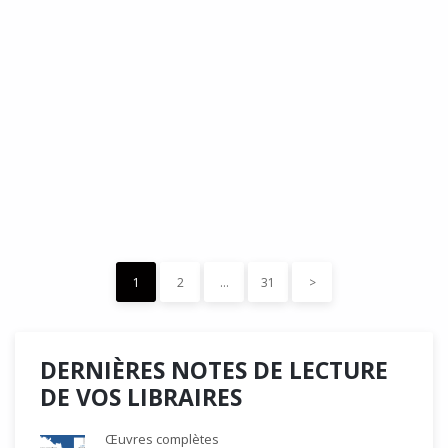
DÉDÉ, par Christian Quesnel :
une chronique de Serge Durand
Cette Bd Documentaire vibre, vrille, avive par une aquarelle
forte les émotions qui accompagnent les…
READ MORE
15 décembre 2023
0
Like
1
2
…
31
>
DERNIÈRES NOTES DE LECTURE
DE VOS LIBRAIRES
Œuvres complètes