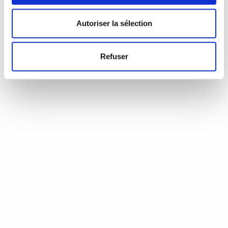
d’Annie Coste (Éditions Flammarion, 2023) Une chronique de
Serge Durand Un livre soigné. Un livre…
READ MORE
Autoriser la sélection
19 août 2024
0
Like
Refuser
Aux aiguilles, citoyennes!