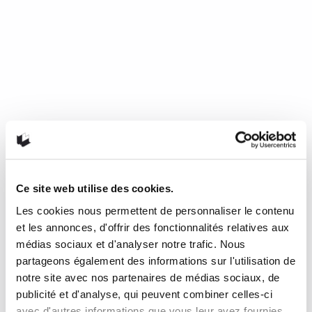
Ce site web utilise des cookies.
Les cookies nous permettent de personnaliser le contenu
Mourir de froid, c’est beau, c’est
et les annonces, d'offrir des fonctionnalités relatives aux
long, c’est délicieux
médias sociaux et d'analyser notre trafic. Nous
partageons également des informations sur l'utilisation de
notre site avec nos partenaires de médias sociaux, de
de Nathalie Plaat (Presses de l’Université de Montréal, 2024)
publicité et d'analyse, qui peuvent combiner celles-ci
Une chronique de Julie Collin Dans…
READ MORE
avec d'autres informations que vous leur avez fournies