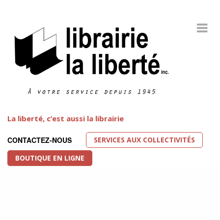
La liberté, c’est aussi la librairie
SERVICES AUX COLLECTIVITÉS
CONTACTEZ-NOUS
BOUTIQUE EN LIGNE
Littérature LGBT
FEATURED