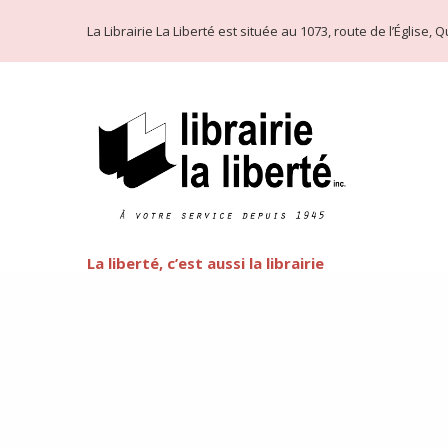
La Librairie La Liberté est située au 1073, route de l’Église
La liberté, c’est aussi la librairie
Littérature LGBT
FEATURED
Cette semaine commence la fête de l’arc-en-ciel de Québ
préjuger de côté et d’oser la littérature LGBT, que vous
d’ouvrages est plus faramineux que vous n’oseriez le pen