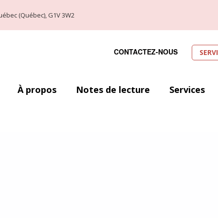
, Québec (Québec), G1V 3W2
CONTACTEZ-NOUS
SERV
À propos
Notes de lecture
Services
ec (29 août au 1er septembre 2019). Voici donc l’occasion idéale de laisse
 en fassiez partis ou que vous soyez alliés à la cause. Toutefois, le nombr
ser. Ainsi, j’ai décidé de me concentrer sur un petit top dix de mes favori