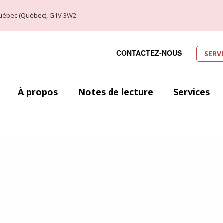
, Québec (Québec), G1V 3W2
CONTACTEZ-NOUS
SERV
À propos
Notes de lecture
Services
ec (29 août au 1er septembre 2019). Voici donc l’occasion idéale de laisse
 en fassiez partis ou que vous soyez alliés à la cause. Toutefois, le nombr
ser. Ainsi, j’ai décidé de me concentrer sur un petit top dix de mes favori