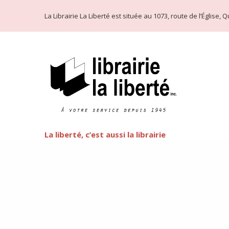
La Librairie La Liberté est située au 1073, route de l’Église
La liberté, c’est aussi la librairie
Littérature LGBT
FEATURED
Cette semaine commence la fête de l’arc-en-ciel de Québ
préjuger de côté et d’oser la littérature LGBT, que vous
d’ouvrages est plus faramineux que vous n’oseriez le pen