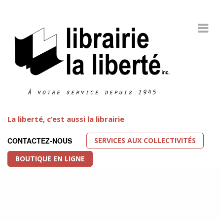
La liberté, c’est aussi la librairie
SERVICES AUX COLLECTIVITÉS
CONTACTEZ-NOUS
BOUTIQUE EN LIGNE
Littérature LGBT
FEATURED