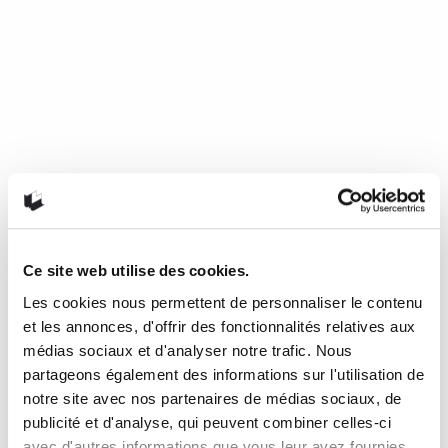
Ce site web utilise des cookies.
Les cookies nous permettent de personnaliser le contenu
Mourir de froid, c’est beau, c’est
et les annonces, d'offrir des fonctionnalités relatives aux
long, c’est délicieux
médias sociaux et d'analyser notre trafic. Nous
partageons également des informations sur l'utilisation de
notre site avec nos partenaires de médias sociaux, de
de Nathalie Plaat (Presses de l’Université de Montréal, 2024)
publicité et d'analyse, qui peuvent combiner celles-ci
Une chronique de Julie Collin Dans…
READ MORE
avec d'autres informations que vous leur avez fournies