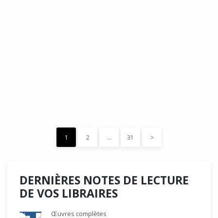
DÉDÉ, par Christian Quesnel :
une chronique de Serge Durand
Cette Bd Documentaire vibre, vrille, avive par une aquarelle
forte les émotions qui accompagnent les…
READ MORE
15 décembre 2023
0
Like
1
2
…
31
>
DERNIÈRES NOTES DE LECTURE
DE VOS LIBRAIRES
Œuvres complètes