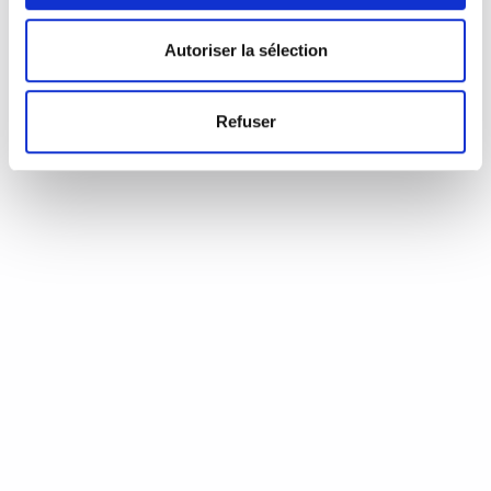
d’Annie Coste (Éditions Flammarion, 2023) Une chronique de
Serge Durand Un livre soigné. Un livre…
READ MORE
Autoriser la sélection
19 août 2024
0
Like
Refuser
Aux aiguilles, citoyennes!