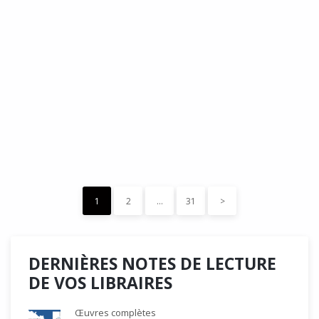
DÉDÉ, par Christian Quesnel :
une chronique de Serge Durand
Cette Bd Documentaire vibre, vrille, avive par une aquarelle
forte les émotions qui accompagnent les…
READ MORE
15 décembre 2023
0
Like
1
2
…
31
>
DERNIÈRES NOTES DE LECTURE
DE VOS LIBRAIRES
Œuvres complètes