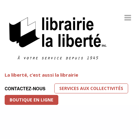
La liberté, c’est aussi la librairie
SERVICES AUX COLLECTIVITÉS
CONTACTEZ-NOUS
BOUTIQUE EN LIGNE
Littérature LGBT
FEATURED