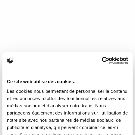
Ce site web utilise des cookies.
Les cookies nous permettent de personnaliser le contenu
Mourir de froid, c’est beau, c’est
et les annonces, d'offrir des fonctionnalités relatives aux
long, c’est délicieux
médias sociaux et d'analyser notre trafic. Nous
partageons également des informations sur l'utilisation de
notre site avec nos partenaires de médias sociaux, de
de Nathalie Plaat (Presses de l’Université de Montréal, 2024)
publicité et d'analyse, qui peuvent combiner celles-ci
Une chronique de Julie Collin Dans…
READ MORE
avec d'autres informations que vous leur avez fournies