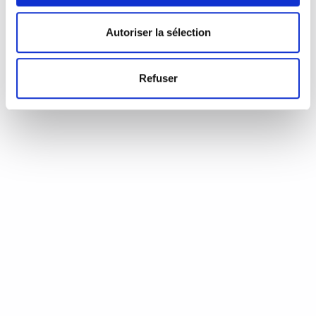
d’Annie Coste (Éditions Flammarion, 2023) Une chronique de
Serge Durand Un livre soigné. Un livre…
READ MORE
Autoriser la sélection
19 août 2024
0
Like
Refuser
Aux aiguilles, citoyennes!