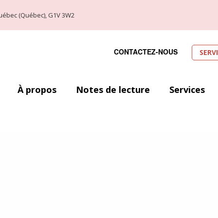
, Québec (Québec), G1V 3W2
CONTACTEZ-NOUS
SERV
À propos
Notes de lecture
Services
ec (29 août au 1er septembre 2019). Voici donc l’occasion idéale de laisse
 en fassiez partis ou que vous soyez alliés à la cause. Toutefois, le nombr
ser. Ainsi, j’ai décidé de me concentrer sur un petit top dix de mes favori