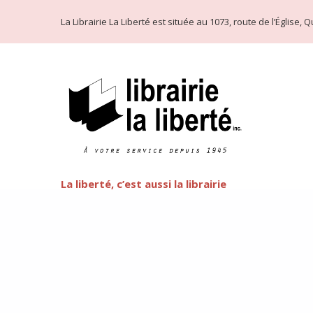
La Librairie La Liberté est située au 1073, route de l’Église
La liberté, c’est aussi la librairie
Littérature LGBT
FEATURED
Cette semaine commence la fête de l’arc-en-ciel de Québ
préjuger de côté et d’oser la littérature LGBT, que vous
d’ouvrages est plus faramineux que vous n’oseriez le pen