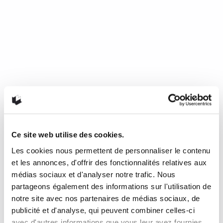
Ce site web utilise des cookies.
Les cookies nous permettent de personnaliser le contenu
Mourir de froid, c’est beau, c’est
et les annonces, d'offrir des fonctionnalités relatives aux
long, c’est délicieux
médias sociaux et d'analyser notre trafic. Nous
partageons également des informations sur l'utilisation de
notre site avec nos partenaires de médias sociaux, de
de Nathalie Plaat (Presses de l’Université de Montréal, 2024)
publicité et d'analyse, qui peuvent combiner celles-ci
Une chronique de Julie Collin Dans…
READ MORE
avec d'autres informations que vous leur avez fournies