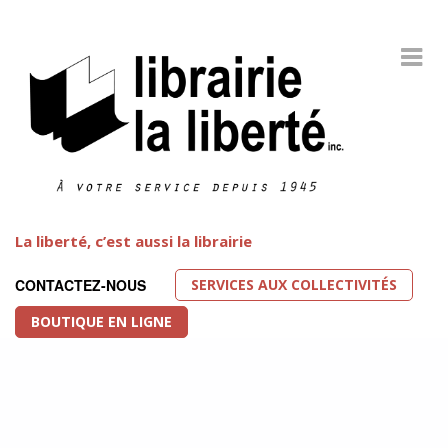
La liberté, c’est aussi la librairie
SERVICES AUX COLLECTIVITÉS
CONTACTEZ-NOUS
BOUTIQUE EN LIGNE
Littérature LGBT
FEATURED