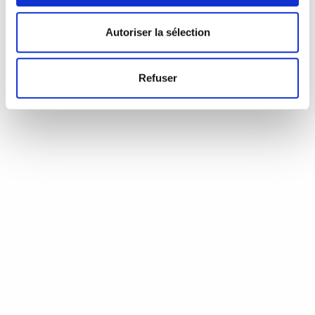
d’Annie Coste (Éditions Flammarion, 2023) Une chronique de
Serge Durand Un livre soigné. Un livre…
READ MORE
Autoriser la sélection
19 août 2024
0
Like
Refuser
Aux aiguilles, citoyennes!