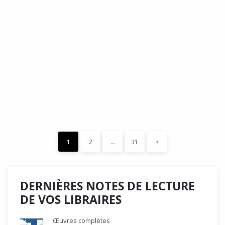
DÉDÉ, par Christian Quesnel :
une chronique de Serge Durand
Cette Bd Documentaire vibre, vrille, avive par une aquarelle
forte les émotions qui accompagnent les…
READ MORE
15 décembre 2023
0
Like
1
2
…
31
>
DERNIÈRES NOTES DE LECTURE
DE VOS LIBRAIRES
Œuvres complètes