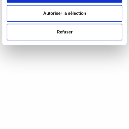
d’Annie Coste (Éditions Flammarion, 2023) Une chronique de
Serge Durand Un livre soigné. Un livre…
READ MORE
Autoriser la sélection
19 août 2024
0
Like
Refuser
Aux aiguilles, citoyennes!