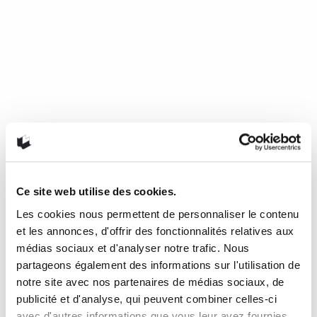
Ce site web utilise des cookies.
Les cookies nous permettent de personnaliser le contenu
Mourir de froid, c’est beau, c’est
et les annonces, d'offrir des fonctionnalités relatives aux
long, c’est délicieux
médias sociaux et d'analyser notre trafic. Nous
partageons également des informations sur l'utilisation de
notre site avec nos partenaires de médias sociaux, de
de Nathalie Plaat (Presses de l’Université de Montréal, 2024)
publicité et d'analyse, qui peuvent combiner celles-ci
Une chronique de Julie Collin Dans…
READ MORE
avec d'autres informations que vous leur avez fournies