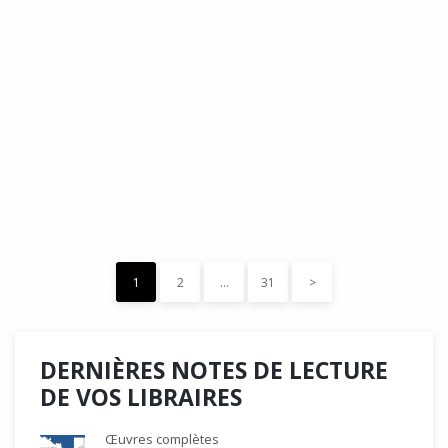
DÉDÉ, par Christian Quesnel :
une chronique de Serge Durand
Cette Bd Documentaire vibre, vrille, avive par une aquarelle
forte les émotions qui accompagnent les…
READ MORE
15 décembre 2023
0
Like
1
2
…
31
>
DERNIÈRES NOTES DE LECTURE
DE VOS LIBRAIRES
Œuvres complètes