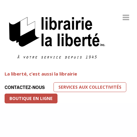
La liberté, c’est aussi la librairie
SERVICES AUX COLLECTIVITÉS
CONTACTEZ-NOUS
BOUTIQUE EN LIGNE
Littérature LGBT
FEATURED