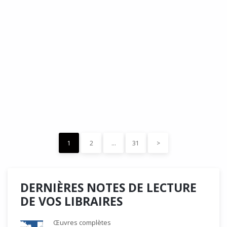
DÉDÉ, par Christian Quesnel :
une chronique de Serge Durand
Cette Bd Documentaire vibre, vrille, avive par une aquarelle
forte les émotions qui accompagnent les…
READ MORE
15 décembre 2023
0
Like
1
2
…
31
>
DERNIÈRES NOTES DE LECTURE
DE VOS LIBRAIRES
Œuvres complètes