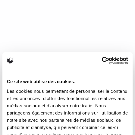
Ce site web utilise des cookies.
Les cookies nous permettent de personnaliser le contenu
Mourir de froid, c’est beau, c’est
et les annonces, d'offrir des fonctionnalités relatives aux
long, c’est délicieux
médias sociaux et d'analyser notre trafic. Nous
partageons également des informations sur l'utilisation de
notre site avec nos partenaires de médias sociaux, de
de Nathalie Plaat (Presses de l’Université de Montréal, 2024)
publicité et d'analyse, qui peuvent combiner celles-ci
Une chronique de Julie Collin Dans…
READ MORE
avec d'autres informations que vous leur avez fournies