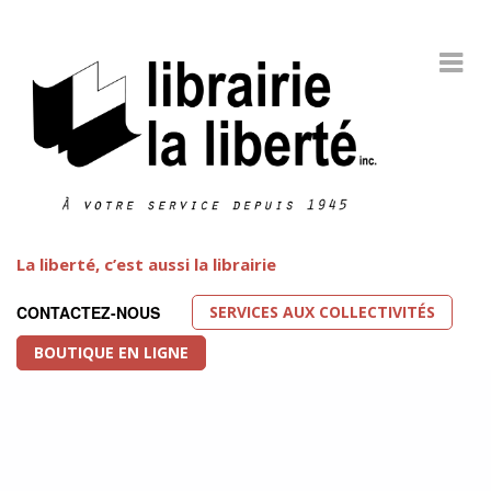
La liberté, c’est aussi la librairie
SERVICES AUX COLLECTIVITÉS
CONTACTEZ-NOUS
BOUTIQUE EN LIGNE
Littérature LGBT
FEATURED