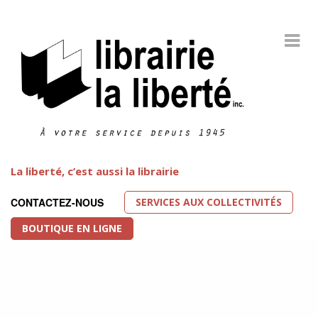
La liberté, c’est aussi la librairie
SERVICES AUX COLLECTIVITÉS
CONTACTEZ-NOUS
BOUTIQUE EN LIGNE
Littérature LGBT
FEATURED