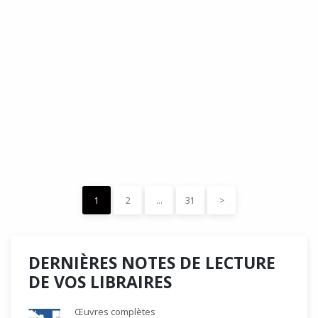
DÉDÉ, par Christian Quesnel :
une chronique de Serge Durand
Cette Bd Documentaire vibre, vrille, avive par une aquarelle
forte les émotions qui accompagnent les…
READ MORE
15 décembre 2023
0
Like
1
2
…
31
>
DERNIÈRES NOTES DE LECTURE
DE VOS LIBRAIRES
Œuvres complètes