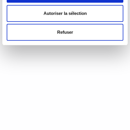
d’Annie Coste (Éditions Flammarion, 2023) Une chronique de
Serge Durand Un livre soigné. Un livre…
READ MORE
Autoriser la sélection
19 août 2024
0
Like
Refuser
Aux aiguilles, citoyennes!