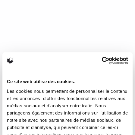
Ce site web utilise des cookies.
Les cookies nous permettent de personnaliser le contenu
Mourir de froid, c’est beau, c’est
et les annonces, d'offrir des fonctionnalités relatives aux
long, c’est délicieux
médias sociaux et d'analyser notre trafic. Nous
partageons également des informations sur l'utilisation de
notre site avec nos partenaires de médias sociaux, de
de Nathalie Plaat (Presses de l’Université de Montréal, 2024)
publicité et d'analyse, qui peuvent combiner celles-ci
Une chronique de Julie Collin Dans…
READ MORE
avec d'autres informations que vous leur avez fournies