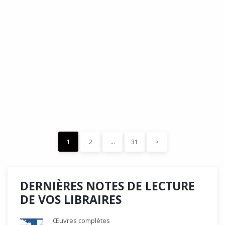
DÉDÉ, par Christian Quesnel :
une chronique de Serge Durand
Cette Bd Documentaire vibre, vrille, avive par une aquarelle
forte les émotions qui accompagnent les…
READ MORE
15 décembre 2023
0
Like
1
2
…
31
>
DERNIÈRES NOTES DE LECTURE
DE VOS LIBRAIRES
Œuvres complètes