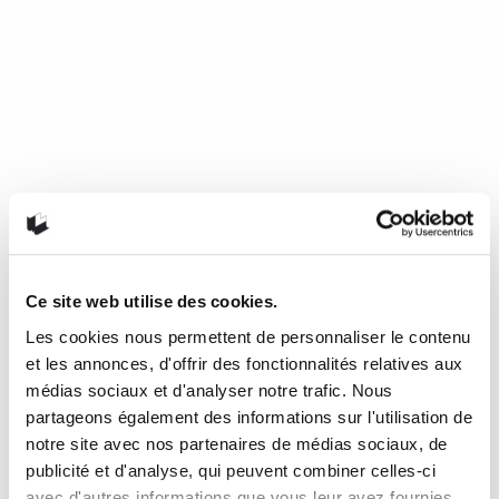
Ce site web utilise des cookies.
Les cookies nous permettent de personnaliser le contenu
Mourir de froid, c’est beau, c’est
et les annonces, d'offrir des fonctionnalités relatives aux
long, c’est délicieux
médias sociaux et d'analyser notre trafic. Nous
partageons également des informations sur l'utilisation de
notre site avec nos partenaires de médias sociaux, de
de Nathalie Plaat (Presses de l’Université de Montréal, 2024)
publicité et d'analyse, qui peuvent combiner celles-ci
Une chronique de Julie Collin Dans…
READ MORE
avec d'autres informations que vous leur avez fournies