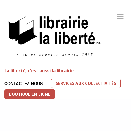
La liberté, c’est aussi la librairie
SERVICES AUX COLLECTIVITÉS
CONTACTEZ-NOUS
BOUTIQUE EN LIGNE
Littérature LGBT
FEATURED