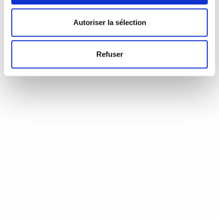
d’Annie Coste (Éditions Flammarion, 2023) Une chronique de
Serge Durand Un livre soigné. Un livre…
READ MORE
Autoriser la sélection
19 août 2024
0
Like
Refuser
Aux aiguilles, citoyennes!