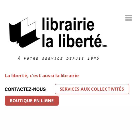
La liberté, c’est aussi la librairie
SERVICES AUX COLLECTIVITÉS
CONTACTEZ-NOUS
BOUTIQUE EN LIGNE
Littérature LGBT
FEATURED