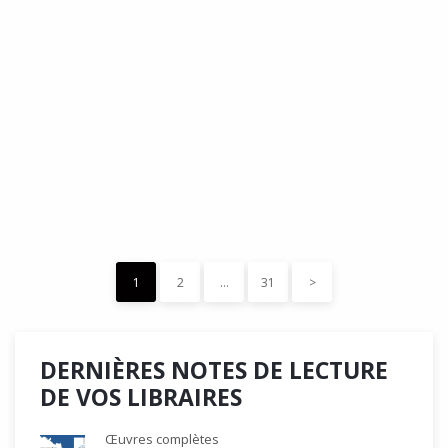
DÉDÉ, par Christian Quesnel :
une chronique de Serge Durand
Cette Bd Documentaire vibre, vrille, avive par une aquarelle
forte les émotions qui accompagnent les…
READ MORE
15 décembre 2023
0
Like
1
2
…
31
>
DERNIÈRES NOTES DE LECTURE
DE VOS LIBRAIRES
Œuvres complètes