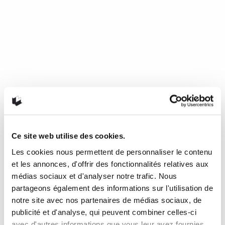
Ce site web utilise des cookies.
Les cookies nous permettent de personnaliser le contenu
Mourir de froid, c’est beau, c’est
et les annonces, d'offrir des fonctionnalités relatives aux
long, c’est délicieux
médias sociaux et d'analyser notre trafic. Nous
partageons également des informations sur l'utilisation de
notre site avec nos partenaires de médias sociaux, de
de Nathalie Plaat (Presses de l’Université de Montréal, 2024)
publicité et d'analyse, qui peuvent combiner celles-ci
Une chronique de Julie Collin Dans…
READ MORE
avec d'autres informations que vous leur avez fournies