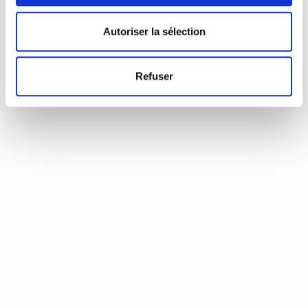
d’Annie Coste (Éditions Flammarion, 2023) Une chronique de
Serge Durand Un livre soigné. Un livre…
READ MORE
Autoriser la sélection
19 août 2024
0
Like
Refuser
Aux aiguilles, citoyennes!