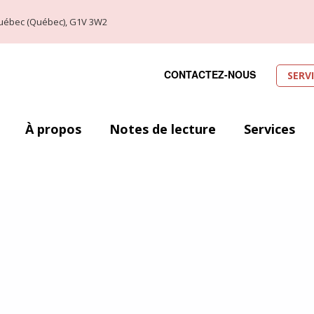
, Québec (Québec), G1V 3W2
CONTACTEZ-NOUS
SERV
À propos
Notes de lecture
Services
ec (29 août au 1er septembre 2019). Voici donc l’occasion idéale de laisse
 en fassiez partis ou que vous soyez alliés à la cause. Toutefois, le nombr
ser. Ainsi, j’ai décidé de me concentrer sur un petit top dix de mes favori