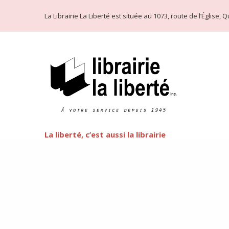
La Librairie La Liberté est située au 1073, route de l’Église
La liberté, c’est aussi la librairie
Littérature LGBT
FEATURED
Cette semaine commence la fête de l’arc-en-ciel de Québ
préjuger de côté et d’oser la littérature LGBT, que vous
d’ouvrages est plus faramineux que vous n’oseriez le pen