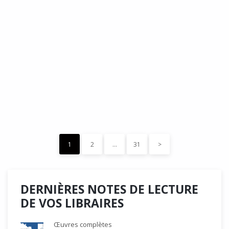
DÉDÉ, par Christian Quesnel :
une chronique de Serge Durand
Cette Bd Documentaire vibre, vrille, avive par une aquarelle
forte les émotions qui accompagnent les…
READ MORE
15 décembre 2023
0
Like
1
2
…
31
>
DERNIÈRES NOTES DE LECTURE
DE VOS LIBRAIRES
Œuvres complètes