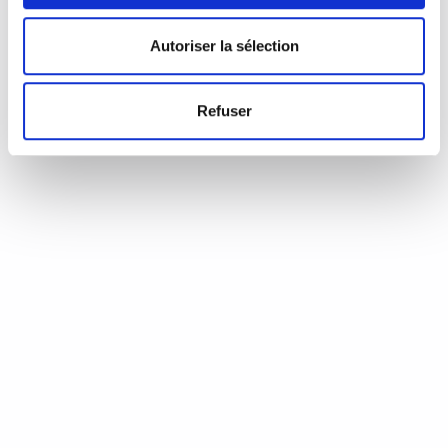
d’Annie Coste (Éditions Flammarion, 2023) Une chronique de
Serge Durand Un livre soigné. Un livre…
READ MORE
Autoriser la sélection
19 août 2024
0
Like
Refuser
Aux aiguilles, citoyennes!