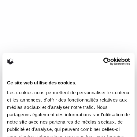
Ce site web utilise des cookies.
Les cookies nous permettent de personnaliser le contenu
Mourir de froid, c’est beau, c’est
et les annonces, d'offrir des fonctionnalités relatives aux
long, c’est délicieux
médias sociaux et d'analyser notre trafic. Nous
partageons également des informations sur l'utilisation de
notre site avec nos partenaires de médias sociaux, de
de Nathalie Plaat (Presses de l’Université de Montréal, 2024)
publicité et d'analyse, qui peuvent combiner celles-ci
Une chronique de Julie Collin Dans…
READ MORE
avec d'autres informations que vous leur avez fournies