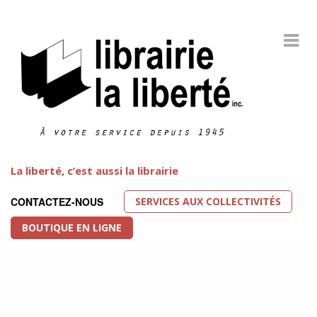
La liberté, c’est aussi la librairie
SERVICES AUX COLLECTIVITÉS
CONTACTEZ-NOUS
BOUTIQUE EN LIGNE
Littérature LGBT
FEATURED