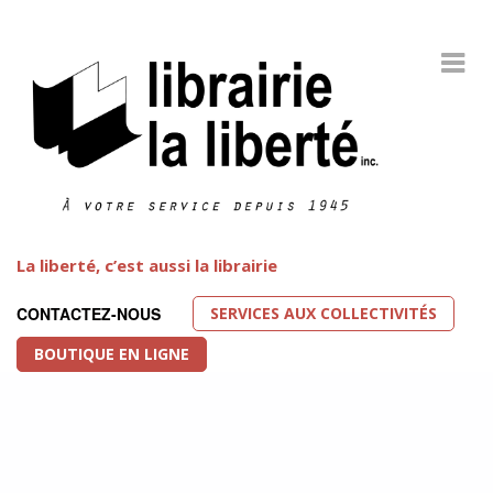
La liberté, c’est aussi la librairie
SERVICES AUX COLLECTIVITÉS
CONTACTEZ-NOUS
BOUTIQUE EN LIGNE
Littérature LGBT
FEATURED