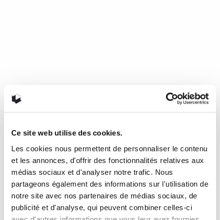
Ce site web utilise des cookies.
Les cookies nous permettent de personnaliser le contenu
Mourir de froid, c’est beau, c’est
et les annonces, d'offrir des fonctionnalités relatives aux
long, c’est délicieux
médias sociaux et d'analyser notre trafic. Nous
partageons également des informations sur l'utilisation de
notre site avec nos partenaires de médias sociaux, de
de Nathalie Plaat (Presses de l’Université de Montréal, 2024)
publicité et d'analyse, qui peuvent combiner celles-ci
Une chronique de Julie Collin Dans…
READ MORE
avec d'autres informations que vous leur avez fournies