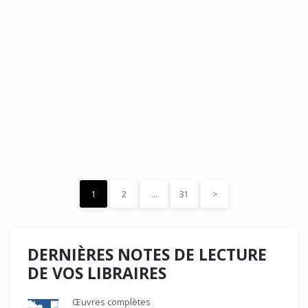
DÉDÉ, par Christian Quesnel :
une chronique de Serge Durand
Cette Bd Documentaire vibre, vrille, avive par une aquarelle
forte les émotions qui accompagnent les…
READ MORE
15 décembre 2023
0
Like
1
2
…
31
>
DERNIÈRES NOTES DE LECTURE
DE VOS LIBRAIRES
Œuvres complètes