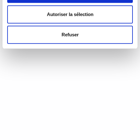
d’Annie Coste (Éditions Flammarion, 2023) Une chronique de
Serge Durand Un livre soigné. Un livre…
READ MORE
Autoriser la sélection
19 août 2024
0
Like
Refuser
Aux aiguilles, citoyennes!