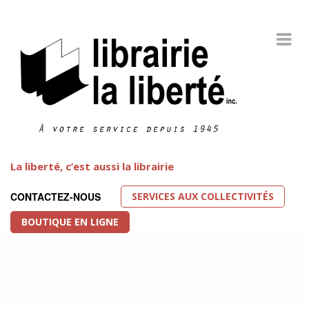
La liberté, c’est aussi la librairie
SERVICES AUX COLLECTIVITÉS
CONTACTEZ-NOUS
BOUTIQUE EN LIGNE
Littérature LGBT
FEATURED