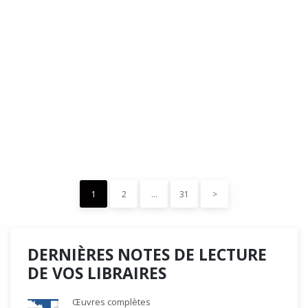
DÉDÉ, par Christian Quesnel :
une chronique de Serge Durand
Cette Bd Documentaire vibre, vrille, avive par une aquarelle
forte les émotions qui accompagnent les…
READ MORE
15 décembre 2023
0
Like
1
2
…
31
>
DERNIÈRES NOTES DE LECTURE
DE VOS LIBRAIRES
Œuvres complètes