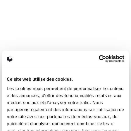
Ce site web utilise des cookies.
Les cookies nous permettent de personnaliser le contenu
Mourir de froid, c’est beau, c’est
et les annonces, d'offrir des fonctionnalités relatives aux
long, c’est délicieux
médias sociaux et d'analyser notre trafic. Nous
partageons également des informations sur l'utilisation de
notre site avec nos partenaires de médias sociaux, de
de Nathalie Plaat (Presses de l’Université de Montréal, 2024)
publicité et d'analyse, qui peuvent combiner celles-ci
Une chronique de Julie Collin Dans…
READ MORE
avec d'autres informations que vous leur avez fournies