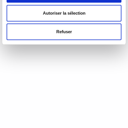
d’Annie Coste (Éditions Flammarion, 2023) Une chronique de
Serge Durand Un livre soigné. Un livre…
READ MORE
Autoriser la sélection
19 août 2024
0
Like
Refuser
Aux aiguilles, citoyennes!