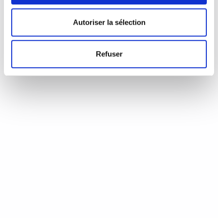
d’Annie Coste (Éditions Flammarion, 2023) Une chronique de
Serge Durand Un livre soigné. Un livre…
READ MORE
Autoriser la sélection
19 août 2024
0
Like
Refuser
Aux aiguilles, citoyennes!