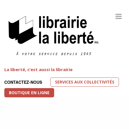
La liberté, c’est aussi la librairie
SERVICES AUX COLLECTIVITÉS
CONTACTEZ-NOUS
BOUTIQUE EN LIGNE
Littérature LGBT
FEATURED