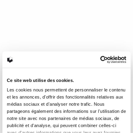
Ce site web utilise des cookies.
Les cookies nous permettent de personnaliser le contenu
Mourir de froid, c’est beau, c’est
et les annonces, d'offrir des fonctionnalités relatives aux
long, c’est délicieux
médias sociaux et d'analyser notre trafic. Nous
partageons également des informations sur l'utilisation de
notre site avec nos partenaires de médias sociaux, de
de Nathalie Plaat (Presses de l’Université de Montréal, 2024)
publicité et d'analyse, qui peuvent combiner celles-ci
Une chronique de Julie Collin Dans…
READ MORE
avec d'autres informations que vous leur avez fournies