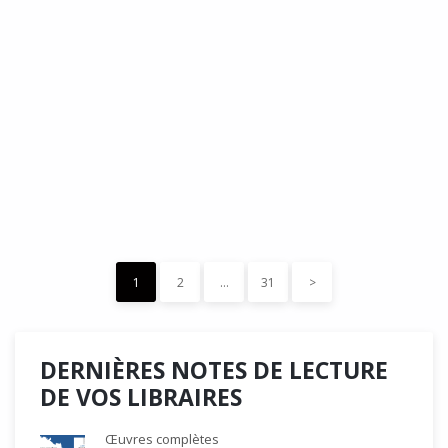
DÉDÉ, par Christian Quesnel :
une chronique de Serge Durand
Cette Bd Documentaire vibre, vrille, avive par une aquarelle
forte les émotions qui accompagnent les…
READ MORE
15 décembre 2023
0
Like
1
2
…
31
>
DERNIÈRES NOTES DE LECTURE
DE VOS LIBRAIRES
Œuvres complètes