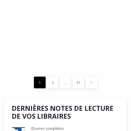
DÉDÉ, par Christian Quesnel :
une chronique de Serge Durand
Cette Bd Documentaire vibre, vrille, avive par une aquarelle
forte les émotions qui accompagnent les…
READ MORE
15 décembre 2023
0
Like
1
2
…
31
>
DERNIÈRES NOTES DE LECTURE
DE VOS LIBRAIRES
Œuvres complètes