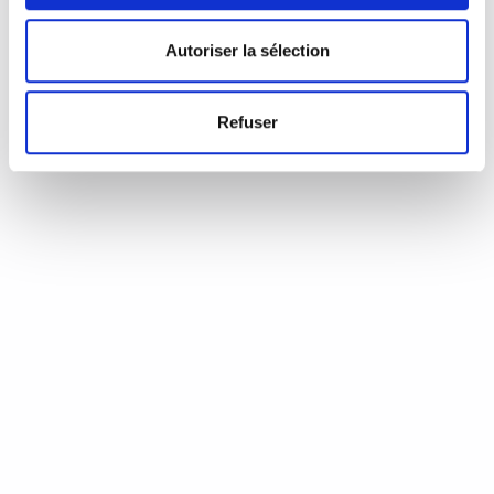
d’Annie Coste (Éditions Flammarion, 2023) Une chronique de
Serge Durand Un livre soigné. Un livre…
READ MORE
Autoriser la sélection
19 août 2024
0
Like
Refuser
Aux aiguilles, citoyennes!