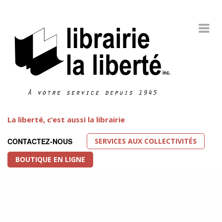
La liberté, c’est aussi la librairie
SERVICES AUX COLLECTIVITÉS
CONTACTEZ-NOUS
BOUTIQUE EN LIGNE
Littérature LGBT
FEATURED