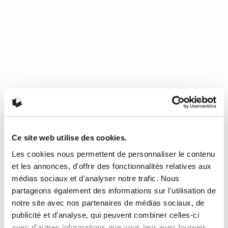
Ce site web utilise des cookies.
Les cookies nous permettent de personnaliser le contenu
Mourir de froid, c’est beau, c’est
et les annonces, d'offrir des fonctionnalités relatives aux
long, c’est délicieux
médias sociaux et d'analyser notre trafic. Nous
partageons également des informations sur l'utilisation de
notre site avec nos partenaires de médias sociaux, de
de Nathalie Plaat (Presses de l’Université de Montréal, 2024)
publicité et d'analyse, qui peuvent combiner celles-ci
Une chronique de Julie Collin Dans…
READ MORE
avec d'autres informations que vous leur avez fournies