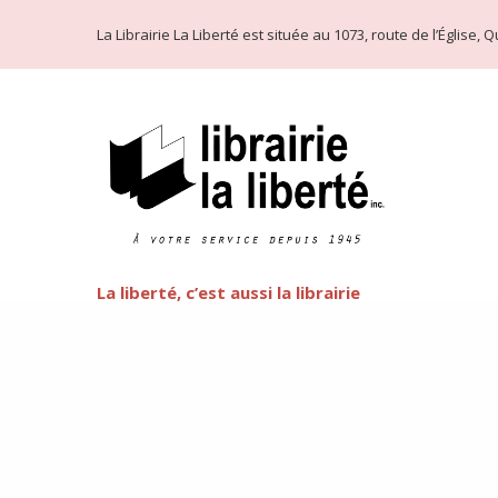
La Librairie La Liberté est située au 1073, route de l’Église
La liberté, c’est aussi la librairie
Littérature LGBT
FEATURED
Cette semaine commence la fête de l’arc-en-ciel de Québ
préjuger de côté et d’oser la littérature LGBT, que vous
d’ouvrages est plus faramineux que vous n’oseriez le pen