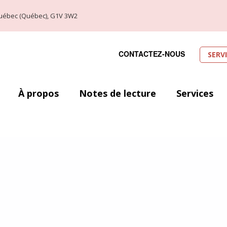
, Québec (Québec), G1V 3W2
CONTACTEZ-NOUS
SERV
À propos
Notes de lecture
Services
ec (29 août au 1er septembre 2019). Voici donc l’occasion idéale de laisse
 en fassiez partis ou que vous soyez alliés à la cause. Toutefois, le nombr
ser. Ainsi, j’ai décidé de me concentrer sur un petit top dix de mes favori