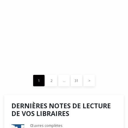
DÉDÉ, par Christian Quesnel :
une chronique de Serge Durand
Cette Bd Documentaire vibre, vrille, avive par une aquarelle
forte les émotions qui accompagnent les…
READ MORE
15 décembre 2023
0
Like
1
2
…
31
>
DERNIÈRES NOTES DE LECTURE
DE VOS LIBRAIRES
Œuvres complètes