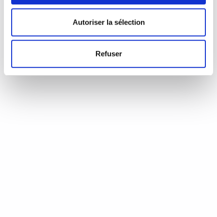
d’Annie Coste (Éditions Flammarion, 2023) Une chronique de
Serge Durand Un livre soigné. Un livre…
READ MORE
Autoriser la sélection
19 août 2024
0
Like
Refuser
Aux aiguilles, citoyennes!