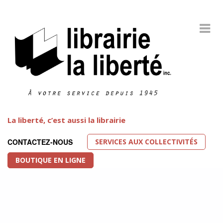
La liberté, c’est aussi la librairie
SERVICES AUX COLLECTIVITÉS
CONTACTEZ-NOUS
BOUTIQUE EN LIGNE
Littérature LGBT
FEATURED