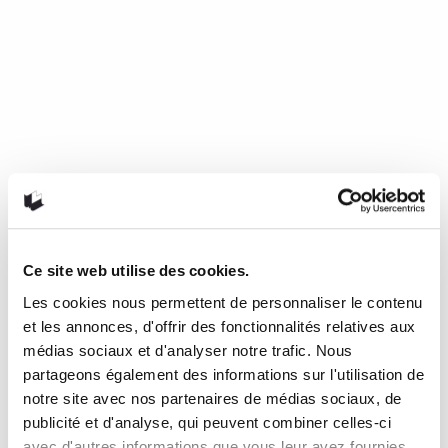
Ce site web utilise des cookies.
Les cookies nous permettent de personnaliser le contenu
Mourir de froid, c’est beau, c’est
et les annonces, d'offrir des fonctionnalités relatives aux
long, c’est délicieux
médias sociaux et d'analyser notre trafic. Nous
partageons également des informations sur l'utilisation de
notre site avec nos partenaires de médias sociaux, de
de Nathalie Plaat (Presses de l’Université de Montréal, 2024)
publicité et d'analyse, qui peuvent combiner celles-ci
Une chronique de Julie Collin Dans…
READ MORE
avec d'autres informations que vous leur avez fournies