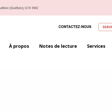
, Québec (Québec), G1V 3W2
CONTACTEZ-NOUS
SERV
À propos
Notes de lecture
Services
ec (29 août au 1er septembre 2019). Voici donc l’occasion idéale de laisse
 en fassiez partis ou que vous soyez alliés à la cause. Toutefois, le nombr
ser. Ainsi, j’ai décidé de me concentrer sur un petit top dix de mes favori