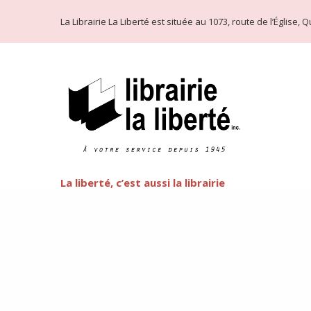
La Librairie La Liberté est située au 1073, route de l’Église
La liberté, c’est aussi la librairie
Littérature LGBT
FEATURED
Cette semaine commence la fête de l’arc-en-ciel de Québ
préjuger de côté et d’oser la littérature LGBT, que vous
d’ouvrages est plus faramineux que vous n’oseriez le pen