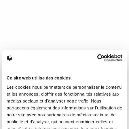
Ce site web utilise des cookies.
Les cookies nous permettent de personnaliser le contenu
Mourir de froid, c’est beau, c’est
et les annonces, d'offrir des fonctionnalités relatives aux
long, c’est délicieux
médias sociaux et d'analyser notre trafic. Nous
partageons également des informations sur l'utilisation de
notre site avec nos partenaires de médias sociaux, de
de Nathalie Plaat (Presses de l’Université de Montréal, 2024)
publicité et d'analyse, qui peuvent combiner celles-ci
Une chronique de Julie Collin Dans…
READ MORE
avec d'autres informations que vous leur avez fournies