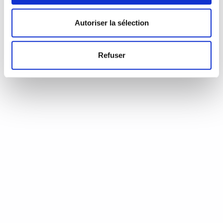
d’Annie Coste (Éditions Flammarion, 2023) Une chronique de
Serge Durand Un livre soigné. Un livre…
READ MORE
Autoriser la sélection
19 août 2024
0
Like
Refuser
Aux aiguilles, citoyennes!