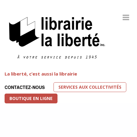
La liberté, c’est aussi la librairie
SERVICES AUX COLLECTIVITÉS
CONTACTEZ-NOUS
BOUTIQUE EN LIGNE
Littérature LGBT
FEATURED