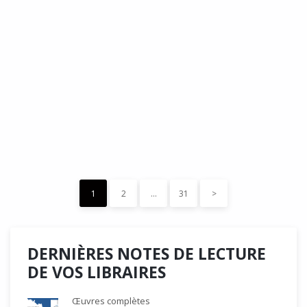
DÉDÉ, par Christian Quesnel :
une chronique de Serge Durand
Cette Bd Documentaire vibre, vrille, avive par une aquarelle
forte les émotions qui accompagnent les…
READ MORE
15 décembre 2023
0
Like
1
2
…
31
>
DERNIÈRES NOTES DE LECTURE
DE VOS LIBRAIRES
Œuvres complètes