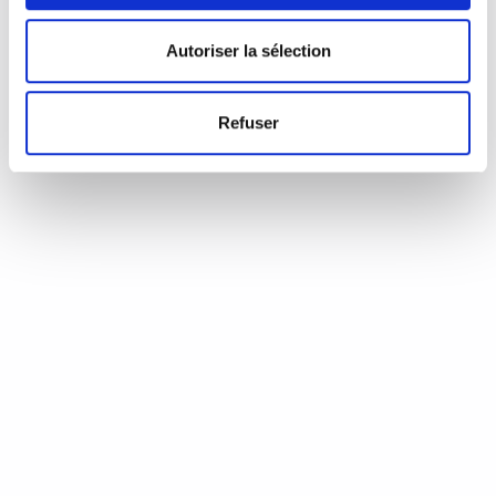
d’Annie Coste (Éditions Flammarion, 2023) Une chronique de
Serge Durand Un livre soigné. Un livre…
READ MORE
Autoriser la sélection
19 août 2024
0
Like
Refuser
Aux aiguilles, citoyennes!