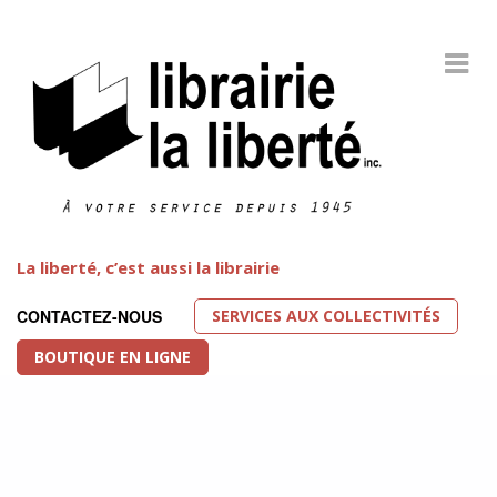
La liberté, c’est aussi la librairie
SERVICES AUX COLLECTIVITÉS
CONTACTEZ-NOUS
BOUTIQUE EN LIGNE
Littérature LGBT
FEATURED