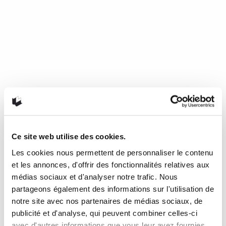
Ce site web utilise des cookies.
Les cookies nous permettent de personnaliser le contenu
Mourir de froid, c’est beau, c’est
et les annonces, d'offrir des fonctionnalités relatives aux
long, c’est délicieux
médias sociaux et d'analyser notre trafic. Nous
partageons également des informations sur l'utilisation de
notre site avec nos partenaires de médias sociaux, de
de Nathalie Plaat (Presses de l’Université de Montréal, 2024)
publicité et d'analyse, qui peuvent combiner celles-ci
Une chronique de Julie Collin Dans…
READ MORE
avec d'autres informations que vous leur avez fournies