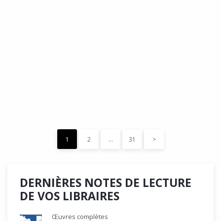
DÉDÉ, par Christian Quesnel :
une chronique de Serge Durand
Cette Bd Documentaire vibre, vrille, avive par une aquarelle
forte les émotions qui accompagnent les…
READ MORE
15 décembre 2023
0
Like
1
2
…
31
>
DERNIÈRES NOTES DE LECTURE
DE VOS LIBRAIRES
Œuvres complètes