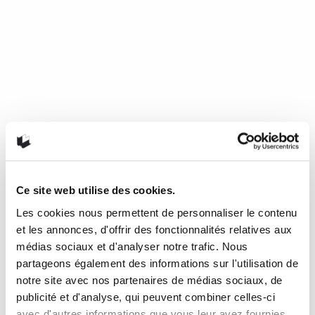
Ce site web utilise des cookies.
Les cookies nous permettent de personnaliser le contenu
Mourir de froid, c’est beau, c’est
et les annonces, d'offrir des fonctionnalités relatives aux
long, c’est délicieux
médias sociaux et d'analyser notre trafic. Nous
partageons également des informations sur l'utilisation de
notre site avec nos partenaires de médias sociaux, de
de Nathalie Plaat (Presses de l’Université de Montréal, 2024)
publicité et d'analyse, qui peuvent combiner celles-ci
Une chronique de Julie Collin Dans…
READ MORE
avec d'autres informations que vous leur avez fournies