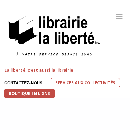
La liberté, c’est aussi la librairie
SERVICES AUX COLLECTIVITÉS
CONTACTEZ-NOUS
BOUTIQUE EN LIGNE
Littérature LGBT
FEATURED