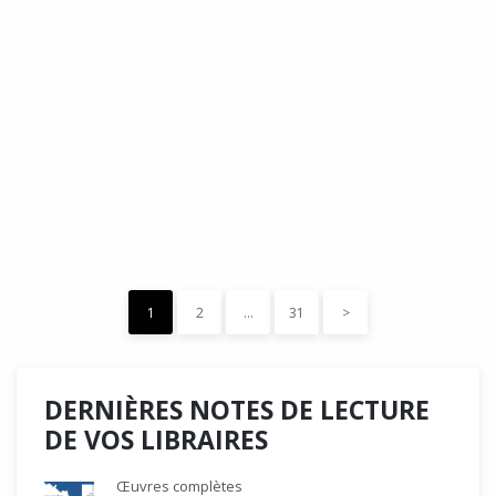
DÉDÉ, par Christian Quesnel :
une chronique de Serge Durand
Cette Bd Documentaire vibre, vrille, avive par une aquarelle
forte les émotions qui accompagnent les…
READ MORE
15 décembre 2023
0
Like
1
2
…
31
>
DERNIÈRES NOTES DE LECTURE
DE VOS LIBRAIRES
Œuvres complètes