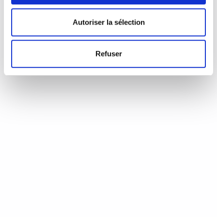
d’Annie Coste (Éditions Flammarion, 2023) Une chronique de
Serge Durand Un livre soigné. Un livre…
READ MORE
Autoriser la sélection
19 août 2024
0
Like
Refuser
Aux aiguilles, citoyennes!