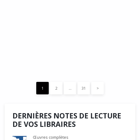
DÉDÉ, par Christian Quesnel :
une chronique de Serge Durand
Cette Bd Documentaire vibre, vrille, avive par une aquarelle
forte les émotions qui accompagnent les…
READ MORE
15 décembre 2023
0
Like
1
2
…
31
>
DERNIÈRES NOTES DE LECTURE
DE VOS LIBRAIRES
Œuvres complètes