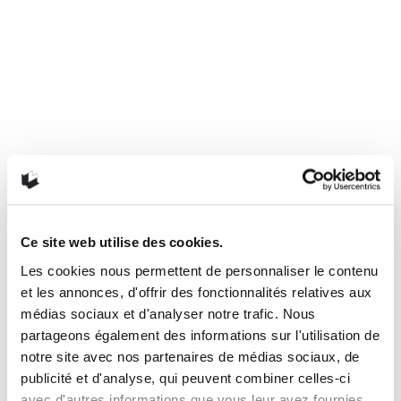
Ce site web utilise des cookies.
Les cookies nous permettent de personnaliser le contenu
Mourir de froid, c’est beau, c’est
et les annonces, d'offrir des fonctionnalités relatives aux
long, c’est délicieux
médias sociaux et d'analyser notre trafic. Nous
partageons également des informations sur l'utilisation de
notre site avec nos partenaires de médias sociaux, de
de Nathalie Plaat (Presses de l’Université de Montréal, 2024)
publicité et d'analyse, qui peuvent combiner celles-ci
Une chronique de Julie Collin Dans…
READ MORE
avec d'autres informations que vous leur avez fournies