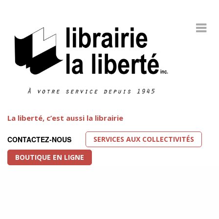
La liberté, c’est aussi la librairie
SERVICES AUX COLLECTIVITÉS
CONTACTEZ-NOUS
BOUTIQUE EN LIGNE
Littérature LGBT
FEATURED