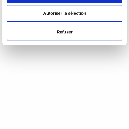
d’Annie Coste (Éditions Flammarion, 2023) Une chronique de
Serge Durand Un livre soigné. Un livre…
READ MORE
Autoriser la sélection
19 août 2024
0
Like
Refuser
Aux aiguilles, citoyennes!