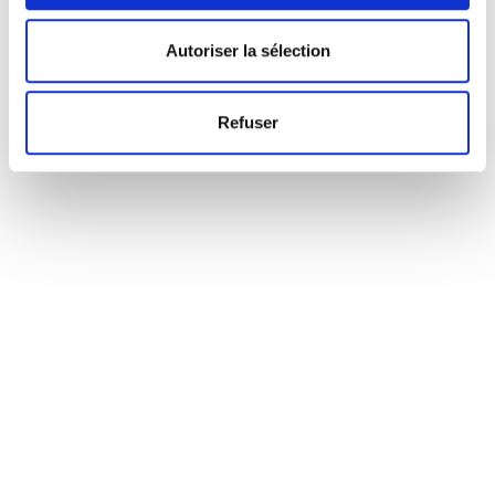
d’Annie Coste (Éditions Flammarion, 2023) Une chronique de
Serge Durand Un livre soigné. Un livre…
READ MORE
Autoriser la sélection
19 août 2024
0
Like
Refuser
Aux aiguilles, citoyennes!