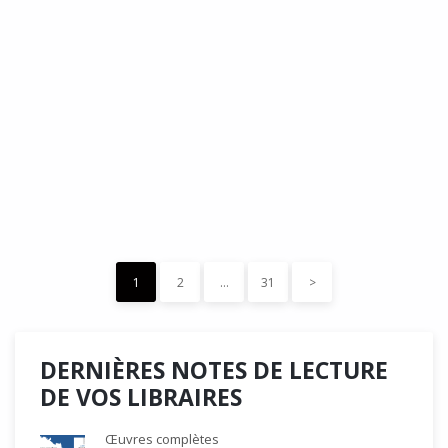
DÉDÉ, par Christian Quesnel :
une chronique de Serge Durand
Cette Bd Documentaire vibre, vrille, avive par une aquarelle
forte les émotions qui accompagnent les…
READ MORE
15 décembre 2023
0
Like
1
2
…
31
>
DERNIÈRES NOTES DE LECTURE
DE VOS LIBRAIRES
Œuvres complètes