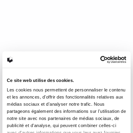
Ce site web utilise des cookies.
Les cookies nous permettent de personnaliser le contenu
Mourir de froid, c’est beau, c’est
et les annonces, d'offrir des fonctionnalités relatives aux
long, c’est délicieux
médias sociaux et d'analyser notre trafic. Nous
partageons également des informations sur l'utilisation de
notre site avec nos partenaires de médias sociaux, de
de Nathalie Plaat (Presses de l’Université de Montréal, 2024)
publicité et d'analyse, qui peuvent combiner celles-ci
Une chronique de Julie Collin Dans…
READ MORE
avec d'autres informations que vous leur avez fournies