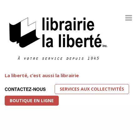
La liberté, c’est aussi la librairie
SERVICES AUX COLLECTIVITÉS
CONTACTEZ-NOUS
BOUTIQUE EN LIGNE
Littérature LGBT
FEATURED