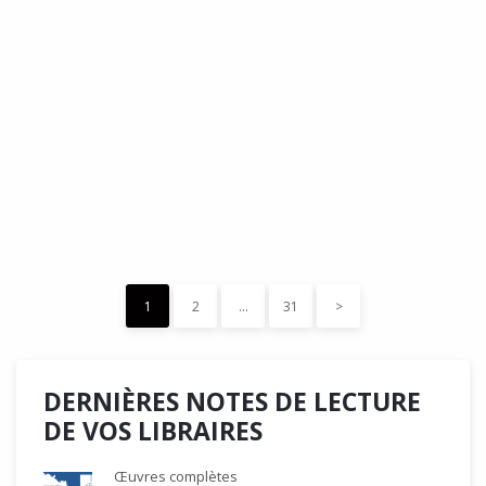
DÉDÉ, par Christian Quesnel :
une chronique de Serge Durand
Cette Bd Documentaire vibre, vrille, avive par une aquarelle
forte les émotions qui accompagnent les…
READ MORE
15 décembre 2023
0
Like
1
2
…
31
>
DERNIÈRES NOTES DE LECTURE
DE VOS LIBRAIRES
Œuvres complètes