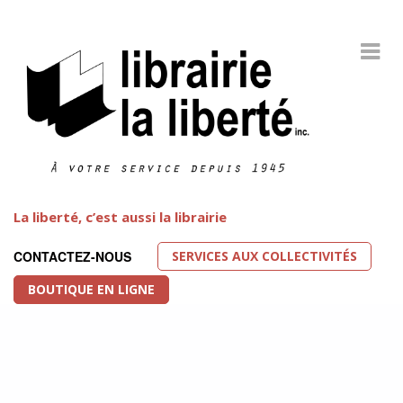
La liberté, c’est aussi la librairie
SERVICES AUX COLLECTIVITÉS
CONTACTEZ-NOUS
BOUTIQUE EN LIGNE
Littérature LGBT
FEATURED