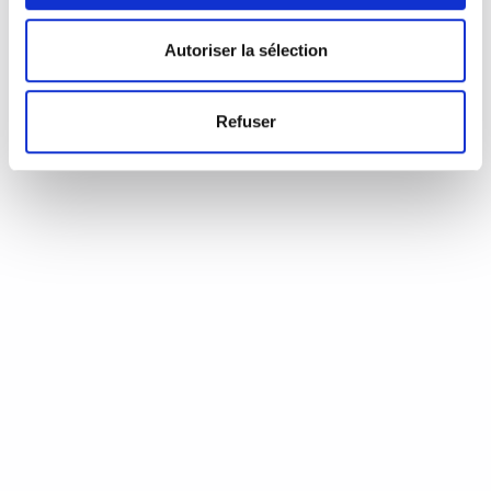
d’Annie Coste (Éditions Flammarion, 2023) Une chronique de
Serge Durand Un livre soigné. Un livre…
READ MORE
Autoriser la sélection
19 août 2024
0
Like
Refuser
Aux aiguilles, citoyennes!