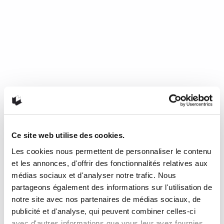
Ce site web utilise des cookies.
Les cookies nous permettent de personnaliser le contenu
Mourir de froid, c’est beau, c’est
et les annonces, d'offrir des fonctionnalités relatives aux
long, c’est délicieux
médias sociaux et d'analyser notre trafic. Nous
partageons également des informations sur l'utilisation de
notre site avec nos partenaires de médias sociaux, de
de Nathalie Plaat (Presses de l’Université de Montréal, 2024)
publicité et d'analyse, qui peuvent combiner celles-ci
Une chronique de Julie Collin Dans…
READ MORE
avec d'autres informations que vous leur avez fournies