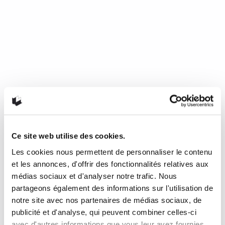
Ce site web utilise des cookies.
Les cookies nous permettent de personnaliser le contenu
Mourir de froid, c’est beau, c’est
et les annonces, d'offrir des fonctionnalités relatives aux
long, c’est délicieux
médias sociaux et d'analyser notre trafic. Nous
partageons également des informations sur l'utilisation de
notre site avec nos partenaires de médias sociaux, de
de Nathalie Plaat (Presses de l’Université de Montréal, 2024)
publicité et d'analyse, qui peuvent combiner celles-ci
Une chronique de Julie Collin Dans…
READ MORE
avec d'autres informations que vous leur avez fournies