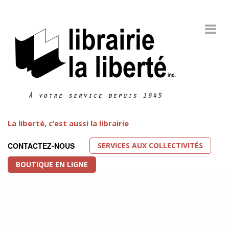
La liberté, c’est aussi la librairie
SERVICES AUX COLLECTIVITÉS
CONTACTEZ-NOUS
BOUTIQUE EN LIGNE
Littérature LGBT
FEATURED