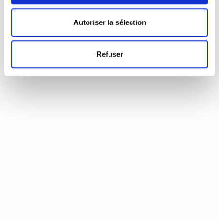
d’Annie Coste (Éditions Flammarion, 2023) Une chronique de
Serge Durand Un livre soigné. Un livre…
READ MORE
Autoriser la sélection
19 août 2024
0
Like
Refuser
Aux aiguilles, citoyennes!