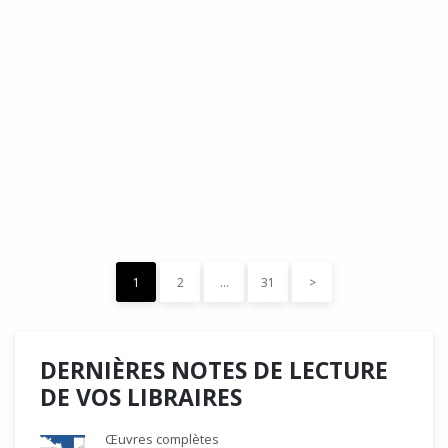
DÉDÉ, par Christian Quesnel :
une chronique de Serge Durand
Cette Bd Documentaire vibre, vrille, avive par une aquarelle
forte les émotions qui accompagnent les…
READ MORE
15 décembre 2023
0
Like
1
2
…
31
>
DERNIÈRES NOTES DE LECTURE
DE VOS LIBRAIRES
Œuvres complètes