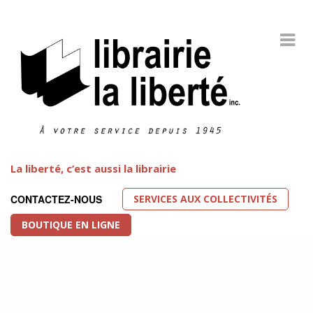
La liberté, c’est aussi la librairie
SERVICES AUX COLLECTIVITÉS
CONTACTEZ-NOUS
BOUTIQUE EN LIGNE
Littérature LGBT
FEATURED