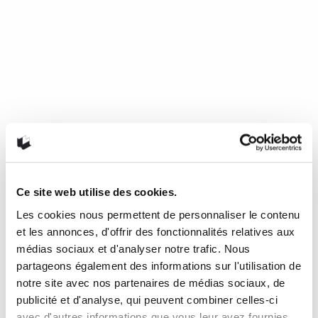
Ce site web utilise des cookies.
Les cookies nous permettent de personnaliser le contenu
Mourir de froid, c’est beau, c’est
et les annonces, d'offrir des fonctionnalités relatives aux
long, c’est délicieux
médias sociaux et d'analyser notre trafic. Nous
partageons également des informations sur l'utilisation de
notre site avec nos partenaires de médias sociaux, de
de Nathalie Plaat (Presses de l’Université de Montréal, 2024)
publicité et d'analyse, qui peuvent combiner celles-ci
Une chronique de Julie Collin Dans…
READ MORE
avec d'autres informations que vous leur avez fournies