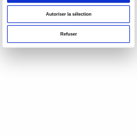
d’Annie Coste (Éditions Flammarion, 2023) Une chronique de
Serge Durand Un livre soigné. Un livre…
READ MORE
Autoriser la sélection
19 août 2024
0
Like
Refuser
Aux aiguilles, citoyennes!