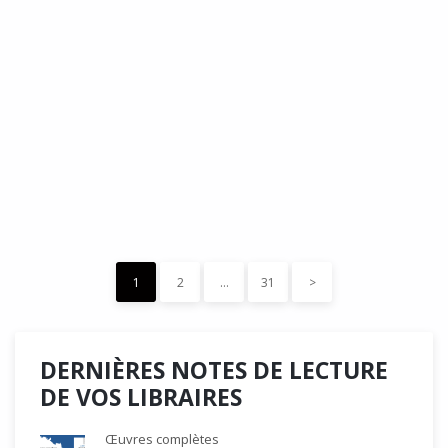
DÉDÉ, par Christian Quesnel :
une chronique de Serge Durand
Cette Bd Documentaire vibre, vrille, avive par une aquarelle
forte les émotions qui accompagnent les…
READ MORE
15 décembre 2023
0
Like
1
2
…
31
>
DERNIÈRES NOTES DE LECTURE
DE VOS LIBRAIRES
Œuvres complètes