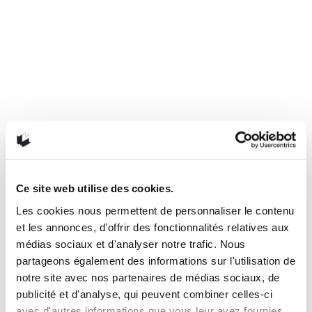
Ce site web utilise des cookies.
Les cookies nous permettent de personnaliser le contenu
Mourir de froid, c’est beau, c’est
et les annonces, d'offrir des fonctionnalités relatives aux
long, c’est délicieux
médias sociaux et d'analyser notre trafic. Nous
partageons également des informations sur l'utilisation de
notre site avec nos partenaires de médias sociaux, de
de Nathalie Plaat (Presses de l’Université de Montréal, 2024)
publicité et d'analyse, qui peuvent combiner celles-ci
Une chronique de Julie Collin Dans…
READ MORE
avec d'autres informations que vous leur avez fournies