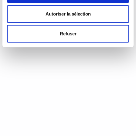
d’Annie Coste (Éditions Flammarion, 2023) Une chronique de
Serge Durand Un livre soigné. Un livre…
READ MORE
Autoriser la sélection
19 août 2024
0
Like
Refuser
Aux aiguilles, citoyennes!