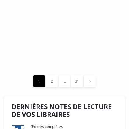
DÉDÉ, par Christian Quesnel :
une chronique de Serge Durand
Cette Bd Documentaire vibre, vrille, avive par une aquarelle
forte les émotions qui accompagnent les…
READ MORE
15 décembre 2023
0
Like
1
2
…
31
>
DERNIÈRES NOTES DE LECTURE
DE VOS LIBRAIRES
Œuvres complètes