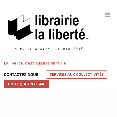
La liberté, c’est aussi la librairie
SERVICES AUX COLLECTIVITÉS
CONTACTEZ-NOUS
BOUTIQUE EN LIGNE
Littérature LGBT
FEATURED