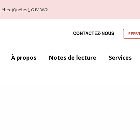
, Québec (Québec), G1V 3W2
CONTACTEZ-NOUS
SERV
À propos
Notes de lecture
Services
ec (29 août au 1er septembre 2019). Voici donc l’occasion idéale de laisse
 en fassiez partis ou que vous soyez alliés à la cause. Toutefois, le nombr
ser. Ainsi, j’ai décidé de me concentrer sur un petit top dix de mes favori