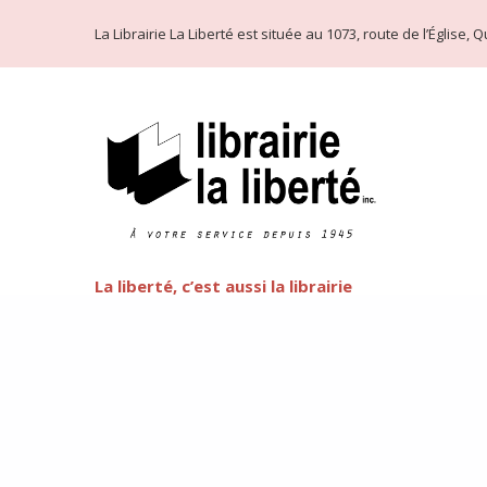
La Librairie La Liberté est située au 1073, route de l’Église
La liberté, c’est aussi la librairie
Littérature LGBT
FEATURED
Cette semaine commence la fête de l’arc-en-ciel de Québ
préjuger de côté et d’oser la littérature LGBT, que vous
d’ouvrages est plus faramineux que vous n’oseriez le pen