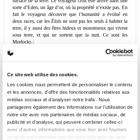
surface de la terre. Le voyageur croit être arrivé dans une
sorte d’Eden, un âge d’or, où la propriété n’existe pas. En
fait le voyageur découvre que l’humanité a évolué en
deux races, car les Éloïs ne sont pas les seuls à habiter la
terre, il y aussi des êtres hideux et monstrueux qui vivent
sous terre, et qui ne sortent que la nuit. Ce sont les
Morlocks :
Graduellement, la vérité se fit jour : l’Homme
n’était pas resté une espèce unique, mais il s’était
différencié en deux animaux distincts; je devinais
Ce site web utilise des cookies.
que les gracieux enfants du monde supérieur
Les cookies nous permettent de personnaliser le contenu
n’étaient pas les seuls descendants de notre
génération, mais que cet être blême [le Morlock],
et les annonces, d'offrir des fonctionnalités relatives aux
immonde, ténébreux, que j’avais aperçu, était
médias sociaux et d'analyser notre trafic. Nous
iii
aussi l’héritier des âges antérieurs
.
partageons également des informations sur l'utilisation de
notre site avec nos partenaires de médias sociaux, de
publicité et d'analyse, qui peuvent combiner celles-ci
L’explorateur du temps ébauche des théories sur la
avec d'autres informations que vous leur avez fournies
coexistence des deux races en se basant sur un cadre
e
ou qu'ils ont collectées lors de votre utilisation de leurs
référentiel du 19
siècle, lequel rappelle un peu le