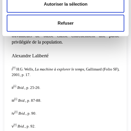
caricatural de la société de l’époque, grossissant ses
Autoriser la sélection
caractéristiques en inventant un monde fictionnel dans
lequel s’opposent deux camps : les Morlocks et les Eloïs.
Son roman représente le miroir déformant d’un système
Refuser
fondé sur des classes presque hermétiques, où des
travailleurs de basse classe entretiennent une partie
privilégiée de la population.
Alexandre Laliberté
i

H.G. Wells,
La machine à explorer le temps
, Gallimard (Folio SF),
2001, p. 17.
ii

Ibid
., p. 25-26.
iii

Ibid
., p. 87-88.
iv

Ibid
., p. 90.
v

Ibid
., p. 92.