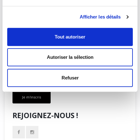
RECHERCHEZ PARMI NOS NOTES
Afficher les détails
DE LECTURE
Tout autoriser
INSCRIVEZ-VOUS À
Autoriser la sélection
L’INFOLETTRE
Refuser
Je m'inscris
REJOIGNEZ-NOUS !