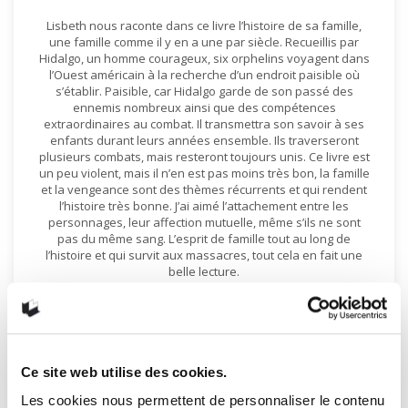
Lisbeth nous raconte dans ce livre l’histoire de sa famille,
une famille comme il y en a une par siècle. Recueillis par
Hidalgo, un homme courageux, six orphelins voyagent dans
l’Ouest américain à la recherche d’un endroit paisible où
s’établir. Paisible, car Hidalgo garde de son passé des
ennemis nombreux ainsi que des compétences
extraordinaires au combat. Il transmettra son savoir à ses
enfants durant leurs années ensemble. Ils traverseront
plusieurs combats, mais resteront toujours unis. Ce livre est
un peu violent, mais il n’en est pas moins très bon, la famille
et la vengeance sont des thèmes récurrents et qui rendent
l’histoire très bonne. J’ai aimé l’attachement entre les
personnages, leur affection mutuelle, même s’ils ne sont
pas du même sang. L’esprit de famille tout au long de
l’histoire et qui survit aux massacres, tout cela en fait une
belle lecture.
Rose-Marie Cantin
Categories:
Avis
,
Romans
,
Suggestions de lecture
Ce site web utilise des cookies.
Les cookies nous permettent de personnaliser le contenu