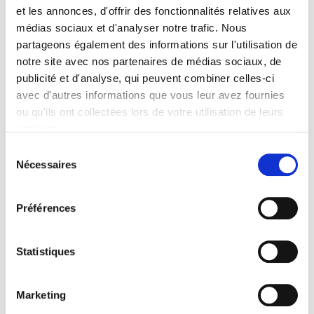
affection
Et le ciel se voila de fureur
famille
et les annonces, d'offrir des fonctionnalités relatives aux
histoire
Ouest Américain
Taï-Marc Le Thanh
médias sociaux et d'analyser notre trafic. Nous
vengeance
voyage
partageons également des informations sur l'utilisation de
notre site avec nos partenaires de médias sociaux, de
publicité et d'analyse, qui peuvent combiner celles-ci
avec d'autres informations que vous leur avez fournies
ou qu'ils ont collectées lors de votre utilisation de leurs
services.
DERNIÈRES NOTES DE LECTURE
Sélection
DE VOS LIBRAIRES
Nécessaires
du
consentement
Œuvres complètes
10 décembre 2025
Préférences
L’orangeraie
27 novembre 2025
Statistiques
Antkind
Marketing
16 octobre 2025