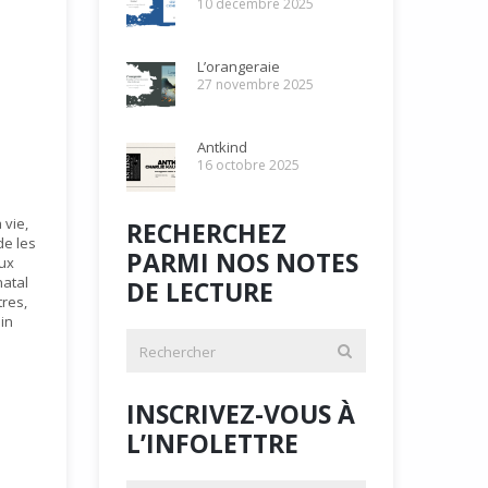
10 décembre 2025
L’orangeraie
27 novembre 2025
Antkind
16 octobre 2025
 vie,
RECHERCHEZ
de les
PARMI NOS NOTES
ux
natal
DE LECTURE
tres,
in
INSCRIVEZ-VOUS À
L’INFOLETTRE