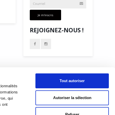
Je m'inscris
REJOIGNEZ-NOUS !
À PROPOS
Tout autoriser
PRÉSENTATION
18h00
ionnalités
h00
formations
HISTORIQUE
Autoriser la sélection
yse, qui
s ont
ÉQUIPE
Refuser