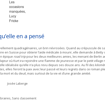
Les
occasions
manquées,
Lucy
Fricke
qu’elle en a pensé
vellement quadragénaires, un brin névrosées. Quand au crépuscule de sa
ire en Suisse pour obtenir l’aide médicale à mourir, elle demande à Betty 
un épique
road trip
pour les deux meilleures amies, les menant de Berlin a
ajeur où Kurt ira rejoindre une flamme de jeunesse et par le petit village 
lle idéalisée qu’elle n’a plus revu depuis ses douze ans. Au fil des kilomè
es, elles feront la paix avec leur passé et leurs regrets dans ce roman ple
a mort et du deuil, mais surtout de la vie et d’une grande amitié.
Josée Laberge
ibraires
,
Sans classement