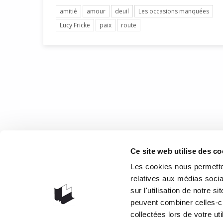
amitié
amour
deuil
Les occasions manquées
Lucy Fricke
paix
route
COOR
Ce site web utilise des co
1073 rou
Les cookies nous permetten
G1V 3W
relatives aux médias socia
sur l'utilisation de notre 
Obteni
peuvent combiner celles-ci
418 658
collectées lors de votre uti
info@lib