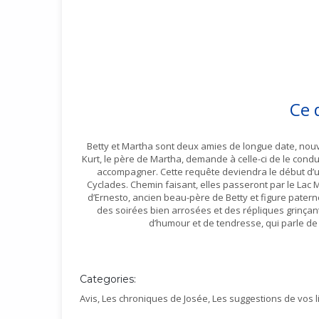
Ce 
Betty et Martha sont deux amies de longue date, nou
Kurt, le père de Martha, demande à celle-ci de le condu
accompagner. Cette requête deviendra le début d’
Cyclades. Chemin faisant, elles passeront par le Lac M
d’Ernesto, ancien beau-père de Betty et figure paterne
des soirées bien arrosées et des répliques grinçant
d’humour et de tendresse, qui parle de l
Categories:
Avis
,
Les chroniques de Josée
,
Les suggestions de vos l