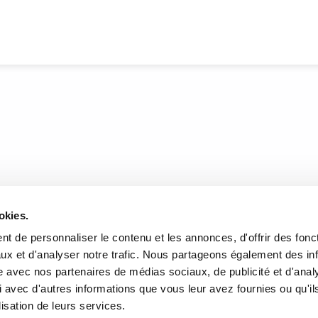
DONNÉES
HEURES D'OUVERTURE
okies.
te de l'Église, Québec, QC
Lundi au mercredi:
9h00 à 
t de personnaliser le contenu et les annonces, d'offrir des fonct
2
Jeudi et vendredi:
9h00 à 21
ux et d'analyser notre trafic. Nous partageons également des in
Samedi:
9h00 à 17h00
site avec nos partenaires de médias sociaux, de publicité et d'anal
r l’itinéraire
Dimanche :
10h00 à 17h00
 avec d'autres informations que vous leur avez fournies ou qu'il
-3640
Fermé les jours fériés
lisation de leurs services.
rairielaliberte.com