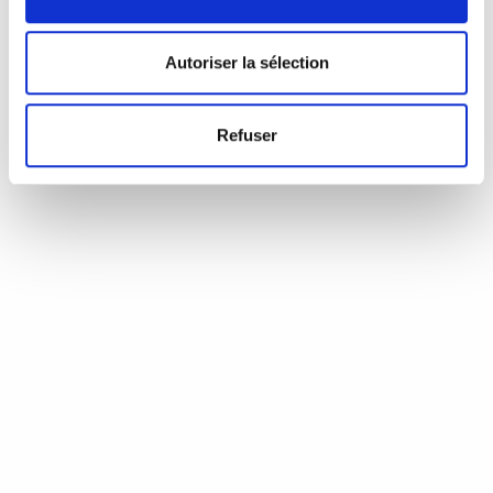
Autoriser la sélection
Refuser
Nina
Dream, my baby dream, until spread your wings. Chaque
soir, Nina Simone endors sa fille…
READ MORE
2 février 2022
0
Like