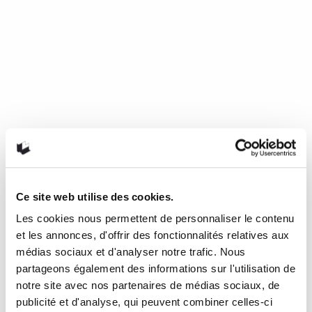
Ce site web utilise des cookies.
Le Grand Récit : Introduction à
l’histoire de notre temps
Les cookies nous permettent de personnaliser le contenu
et les annonces, d'offrir des fonctionnalités relatives aux
Ce qu’il en a pensé On entend parfois évoquer, dans
médias sociaux et d'analyser notre trafic. Nous
l’actualité, la fin des grands…
READ MORE
partageons également des informations sur l'utilisation de
notre site avec nos partenaires de médias sociaux, de
9 février 2022
0
Like
publicité et d'analyse, qui peuvent combiner celles-ci