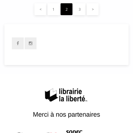
<
1
2
3
>